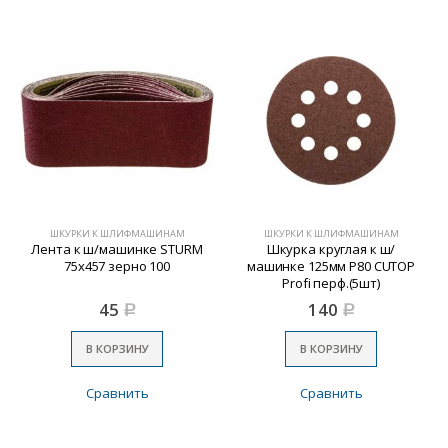
ШКУРКИ К ШЛИФМАШИНАМ
ШКУРКИ К ШЛИФМАШИНАМ
Лента к ш/машинке STURM
Шкурка круглая к ш/
75х457 зерно 100
машинке 125мм Р80 CUTOP
Profi перф.(5шт)
45
140
Р
Р
В КОРЗИНУ
В КОРЗИНУ
Сравнить
Сравнить