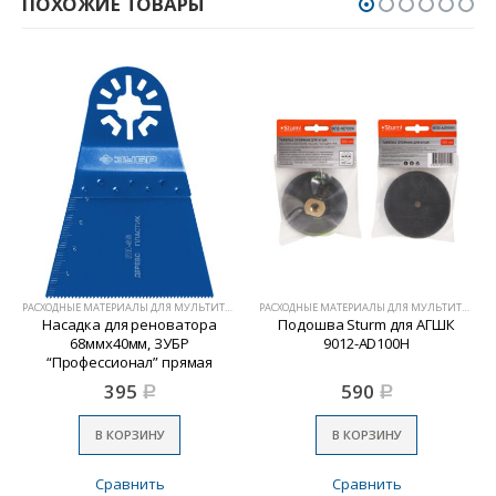
ПОХОЖИЕ ТОВАРЫ
РАСХОДНЫЕ МАТЕРИАЛЫ ДЛЯ МУЛЬТИТУЛОВ
РАСХОДНЫЕ МАТЕРИАЛЫ ДЛЯ МУЛЬТИТУЛОВ
Насадка для реноватора
Подошва Sturm для АГШК
68ммх40мм, ЗУБР
9012-AD100H
“Профессионал” прямая
пильная
395
590
Р
Р
В КОРЗИНУ
В КОРЗИНУ
Сравнить
Сравнить