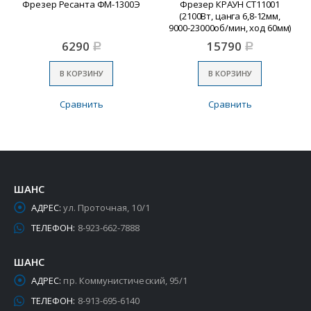
Фрезер Ресанта ФМ-1300Э
Фрезер КРАУН СТ11001
(2100Вт, цанга 6,8-12мм,
9000-23000об/мин, ход 60мм)
6290
15790
Р
Р
В КОРЗИНУ
В КОРЗИНУ
Сравнить
Сравнить
ШАНС
АДРЕС:
ул. Проточная, 10/1
ТЕЛЕФОН:
8-923-662-7888
ШАНС
АДРЕС:
пр. Коммунистический, 95/1
ТЕЛЕФОН:
8-913-695-6140