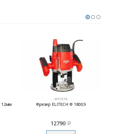
ФРЕЗЕРА
т 12мм
Фрезер ELITECH Ф 1800Э
Фрез
12790
Р