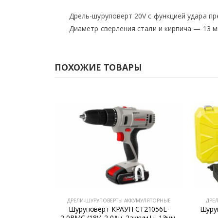
Дрель-шуруповерт 20V с функцией удара п
Диаметр сверления стали и кирпича — 13 м
ПОХОЖИЕ ТОВАРЫ
МУЛЯТОРНЫЕ
ДРЕЛИ-ШУРУПОВЕРТЫ АККУМУЛЯТОРНЫЕ
ДРЕ
0Н-13В SOLO
Шуруповерт КРАУН СТ21056L-
Шуру
Б и ЗУ)
2,0ВМС (18V, 2,0Ач, 2аккум.Li, 13мм,