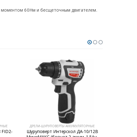
м моментом 60Нм и бесщеточным двигателем.
РНЫЕ
ДРЕЛИ-ШУРУПОВЕРТЫ АККУМУЛЯТОРНЫЕ
ДРЕЛИ-ШУР
 FID2-
Шуруповерт Интерскол ДА-10/12В
Шурупо
МиниМАКС (бесщет.2 аккум.,1,5Ач,
(20В,2