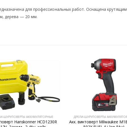
редназначена для профессиональных работ. Оснащена крутящи
м, дерева — 20 мм.
ЛИ-ШУРУПОВЕРТЫ АККУМУЛЯТОРНЫЕ
ДРЕЛИ-ШУРУПОВЕРТЫ АККУМУЛЯТО
поверт Hanskonner HCD1230R
Акк. винтоверт Milwaukee M18
12V, 2аккум., 2,4Ач, кейс
502X FUEL (Li-lon 5Ач)