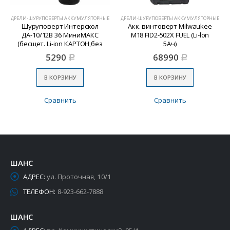
ДРЕЛИ-ШУРУПОВЕРТЫ АККУМУЛЯТОРНЫЕ
ДРЕЛИ-ШУРУПОВЕРТЫ АККУМУЛЯТОРНЫЕ
Шуруповерт Интерскол
Акк. винтоверт Milwaukee
ДА-10/12В 36 МиниМАКС
M18 FID2-502X FUEL (Li-lon
(бесщет. Li-ion КАРТОН,без
5Ач)
аккум и ЗУ)
5290
68990
Р
Р
В КОРЗИНУ
В КОРЗИНУ
Сравнить
Сравнить
ШАНС
АДРЕС:
ул. Проточная, 10/1
ТЕЛЕФОН:
8-923-662-7888
ШАНС