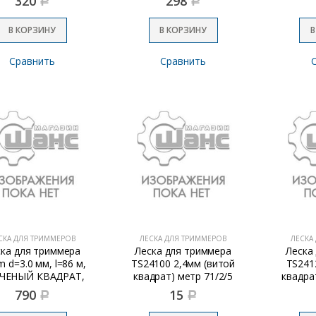
320
298
Р
Р
В КОРЗИНУ
В КОРЗИНУ
В
Сравнить
Сравнить
СКА ДЛЯ ТРИММЕРОВ
ЛЕСКА ДЛЯ ТРИММЕРОВ
ЛЕСКА
ска для триммера
Леска для триммера
Леска
m d=3.0 мм, l=86 м,
TS24100 2,4мм (витой
TS241
ЧЕНЫЙ КВАДРАТ,
квадрат) метр 71/2/5
квадрат
ранж., БОБИНА
790
15
Р
Р