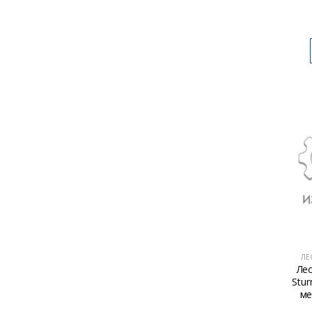
ЛЕ
Ле
Stur
ме