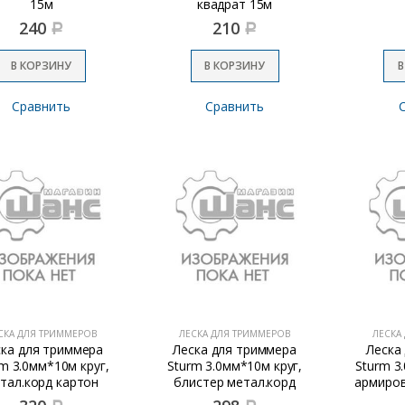
15м
квадрат 15м
240
210
Р
Р
В КОРЗИНУ
В КОРЗИНУ
В
Сравнить
Сравнить
СКА ДЛЯ ТРИММЕРОВ
ЛЕСКА ДЛЯ ТРИММЕРОВ
ЛЕСКА
ска для триммера
Леска для триммера
Леска
m 3.0мм*10м круг,
Sturm 3.0мм*10м круг,
Sturm 3
тал.корд картон
блистер метал.корд
армиров