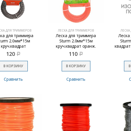
СКА ДЛЯ ТРИММЕРОВ
ЛЕСКА ДЛЯ ТРИММЕРОВ
ЛЕСКА
ска для триммера
Леска для триммера
Леска
turm 2.0мм*15м
Sturm 2.0мм*15м
Sturm
круч.квадрат
круч.квадрат оранж.
квадрат
120
110
Р
Р
В КОРЗИНУ
В КОРЗИНУ
В
Сравнить
Сравнить