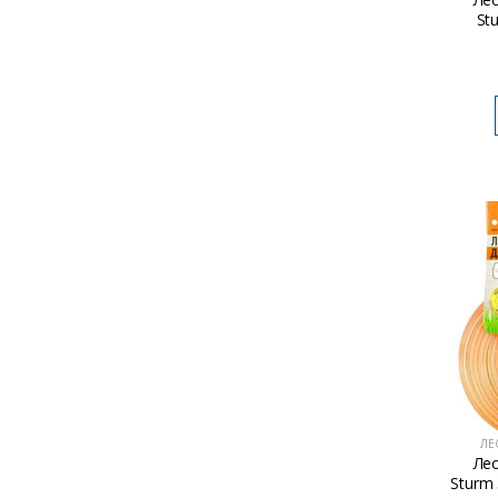
St
ЛЕ
Ле
Sturm 