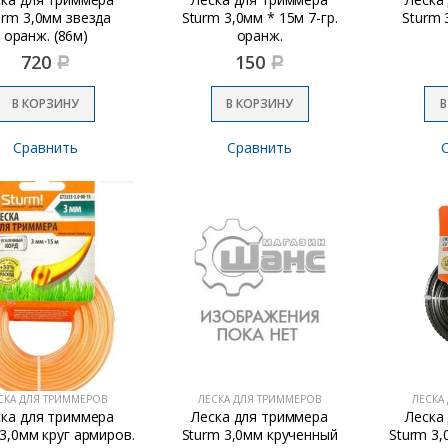
urm 3,0мм звезда
Sturm 3,0мм * 15м 7-гр.
Sturm 
оранж. (86м)
оранж.
720
150
Р
Р
В КОРЗИНУ
В КОРЗИНУ
В
Сравнить
Сравнить
СКА ДЛЯ ТРИММЕРОВ
ЛЕСКА ДЛЯ ТРИММЕРОВ
ЛЕСКА
ска для триммера
Леска для триммера
Леска
3,0мм круг армиров.
Sturm 3,0мм крученный
Sturm 3,