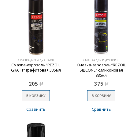
СМАЗКА ДЛЯ РЕДУКТОРОВ
СМАЗКА ДЛЯ РЕДУКТОРОВ
Смазка-аэрозоль “REZOIL
Смазка-аэрозоль “REZOIL
GRAFIT” графитовая 335мл
SILICONE” силиконовая
335мл
205
375
Р
Р
В КОРЗИНУ
В КОРЗИНУ
Сравнить
Сравнить