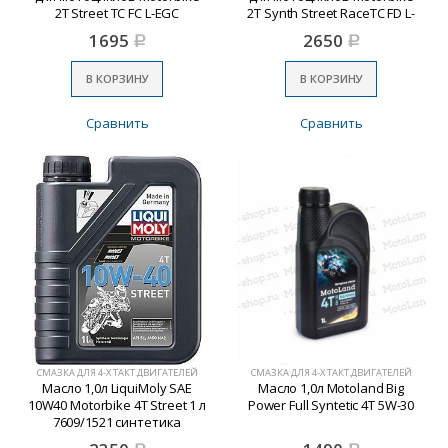
2T Street TC FC L-EGC
2T Synth Street RaceTC FD L-
1504/3981
EGC 1505/3980
1695
2650
Р
Р
В КОРЗИНУ
В КОРЗИНУ
Сравнить
Сравнить
СМАЗКА ДЛЯ 4-Х ТАКТ.ДВИГАТЕЛЕЙ
СМАЗКА ДЛЯ 4-Х ТАКТ.ДВИГАТЕЛЕЙ
Масло 1,0л LiquiMoly SAE
Масло 1,0л Motoland Big
10W40 Motorbike 4T Street 1 л
Power Full Syntetic 4T 5W-30
7609/1521 синтетика