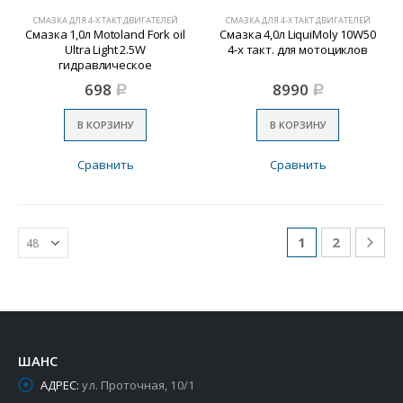
СМАЗКА ДЛЯ 4-Х ТАКТ.ДВИГАТЕЛЕЙ
СМАЗКА ДЛЯ 4-Х ТАКТ.ДВИГАТЕЛЕЙ
Смазка 1,0л Motoland Fork oil
Смазка 4,0л LiquiMoly 10W50
Ultra Light 2.5W
4-х такт. для мотоциклов
гидравлическое
698
8990
Р
Р
В КОРЗИНУ
В КОРЗИНУ
Сравнить
Сравнить
1
2
ШАНС
АДРЕС:
ул. Проточная, 10/1