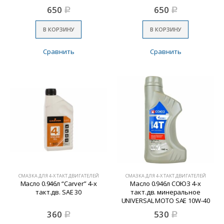
(до -30)
650
650
Р
Р
В КОРЗИНУ
В КОРЗИНУ
Сравнить
Сравнить
СМАЗКА ДЛЯ 4-Х ТАКТ.ДВИГАТЕЛЕЙ
СМАЗКА ДЛЯ 4-Х ТАКТ.ДВИГАТЕЛЕЙ
Масло 0.946л “Carver” 4-х
Масло 0.946л СОЮЗ 4-х
такт.дв. SAE 30
такт.дв. минеральное
UNIVERSAL МОТО SAE 10W-40
360
530
Р
Р