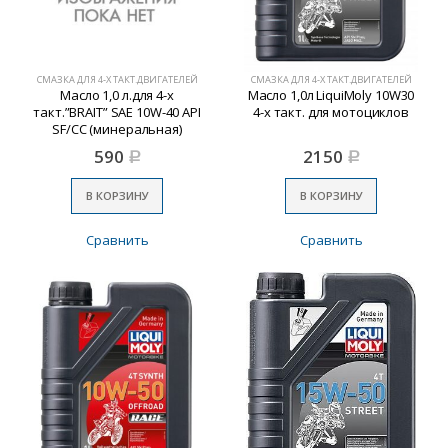
СМАЗКА ДЛЯ 4-Х ТАКТ.ДВИГАТЕЛЕЙ
СМАЗКА ДЛЯ 4-Х ТАКТ.ДВИГАТЕЛЕЙ
Масло 1,0 л.для 4-х
Масло 1,0л LiquiMoly 10W30
такт.”BRAIT” SAE 10W-40 API
4-х такт. для мотоциклов
SF/CC (минеральная)
590
2150
Р
Р
В КОРЗИНУ
В КОРЗИНУ
Сравнить
Сравнить