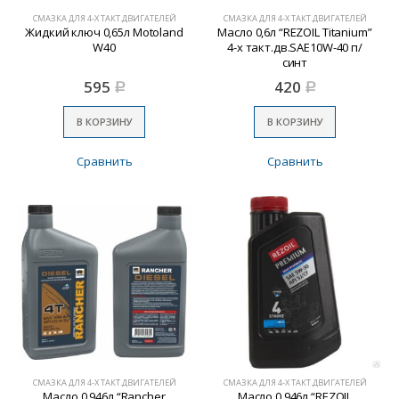
СМАЗКА ДЛЯ 4-Х ТАКТ.ДВИГАТЕЛЕЙ
СМАЗКА ДЛЯ 4-Х ТАКТ.ДВИГАТЕЛЕЙ
Жидкий ключ 0,65л Motoland
Масло 0,6л “REZOIL Titanium”
W40
4-х такт.дв.SAE10W-40 п/
синт
595
420
Р
Р
В КОРЗИНУ
В КОРЗИНУ
Сравнить
Сравнить
СМАЗКА ДЛЯ 4-Х ТАКТ.ДВИГАТЕЛЕЙ
СМАЗКА ДЛЯ 4-Х ТАКТ.ДВИГАТЕЛЕЙ
Масло 0,946л “Rancher
Масло 0,946л “REZOIL