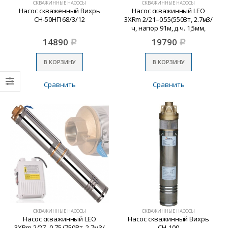
СКВАЖИННЫЕ НАСОСЫ
СКВАЖИННЫЕ НАСОСЫ
Насос скваженный Вихрь
Насос скважинный LEO
СН-50НП 68/3/12
3XRm 2/21–0.55(550Вт, 2.7м3/
ч, напор 91м, д.ч. 1,5мм,
д.патр.пульт управ)
14890
19790
Р
Р
В КОРЗИНУ
В КОРЗИНУ
Сравнить
Сравнить
СКВАЖИННЫЕ НАСОСЫ
СКВАЖИННЫЕ НАСОСЫ
Насос скважинный LEO
Насос скважинный Вихрь
3XRm 2/27–0.75 (750Вт, 2.7м3/
СН-100