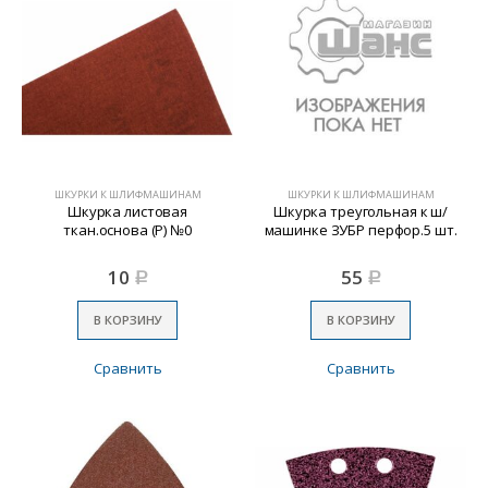
ШКУРКИ К ШЛИФМАШИНАМ
ШКУРКИ К ШЛИФМАШИНАМ
Шкурка листовая
Шкурка треугольная к ш/
ткан.основа (Р) №0
машинке ЗУБР перфор.5 шт.
10
55
Р
Р
В КОРЗИНУ
В КОРЗИНУ
Сравнить
Сравнить