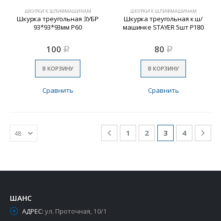
ШКУРКИ К ШЛИФМАШИНАМ
ШКУРКИ К ШЛИФМАШИНАМ
Шкурка треугольная ЗУБР
Шкурка треугольная к ш/
93*93*93мм Р60
машинке STAYER 5шт Р180
100
80
Р
Р
В КОРЗИНУ
В КОРЗИНУ
Сравнить
Сравнить
1
2
3
4
ШАНС
АДРЕС:
ул. Проточная, 10/1