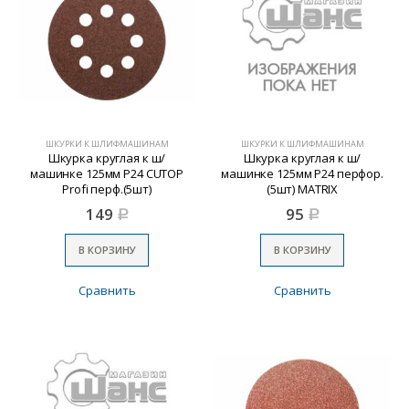
ШКУРКИ К ШЛИФМАШИНАМ
ШКУРКИ К ШЛИФМАШИНАМ
Шкурка круглая к ш/
Шкурка круглая к ш/
машинке 125мм Р24 CUTOP
машинке 125мм Р24 перфор.
Profi перф.(5шт)
(5шт) MATRIX
149
95
Р
Р
В КОРЗИНУ
В КОРЗИНУ
Сравнить
Сравнить