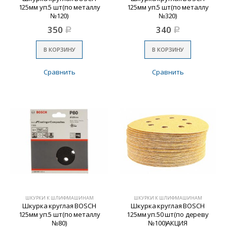
125мм уп.5 шт(по металлу
125мм уп.5 шт(по металлу
№120)
№320)
350
340
Р
Р
В КОРЗИНУ
В КОРЗИНУ
Сравнить
Сравнить
ШКУРКИ К ШЛИФМАШИНАМ
ШКУРКИ К ШЛИФМАШИНАМ
Шкурка круглая BOSCH
Шкурка круглая BOSCH
125мм уп.5 шт(по металлу
125мм уп.50 шт(по дереву
№80)
№100)АКЦИЯ