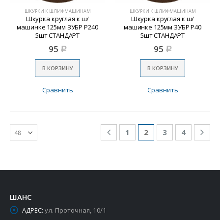
ШКУРКИ К ШЛИФМАШИНАМ
ШКУРКИ К ШЛИФМАШИНАМ
Шкурка круглая к ш/
Шкурка круглая к ш/
машинке 125мм ЗУБР Р240
машинке 125мм ЗУБР Р40
5шт СТАНДАРТ
5шт СТАНДАРТ
95
95
Р
Р
В КОРЗИНУ
В КОРЗИНУ
Сравнить
Сравнить
1
2
3
4
ШАНС
АДРЕС:
ул. Проточная, 10/1