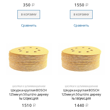
350
1550
Р
Р
В КОРЗИНУ
В КОРЗИНУ
Сравнить
Сравнить
ШКУРКИ К ШЛИФМАШИНАМ
ШКУРКИ К ШЛИФМАШИНАМ
Шкурка круглая BOSCH
Шкурка круглая BOSCH
125мм уп.50 шт(по дереву
125мм уп.50 шт(по дереву
№120)АКЦИЯ
№180)АКЦИЯ
1510
1440
Р
Р