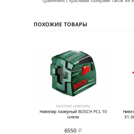
сравнению с красными лазерами такой же 
ПОХОЖИЕ ТОВАРЫ
ИРЫ
ЛАЗЕРНЫЕ НИВЕЛИРЫ
TROL Xliner
Нивелир лазерный BOSCH PCL 10
Ниве
0м
сняли
Х1-
6550
Р