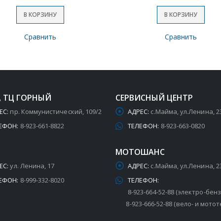
В КОРЗИНУ
В КОРЗИНУ
Сравнить
Сравнить
, ТЦ ГОРНЫЙ
СЕРВИСНЫЙ ЦЕНТР
ЕС:
пр. Коммунистический, 109/2
АДРЕС:
с.Майма, ул.Ленина, 2
ЕФОН:
8-923-661-8822
ТЕЛЕФОН:
8-923-663-0820
МОТОШАНС
ЕС:
ул. Ленина, 17
АДРЕС:
с.Майма, ул.Ленина, 2
ЕФОН:
8-999-332-8020
ТЕЛЕФОН:
8-923-664-52-88 (электро-бен
8-923-666-52-88 (вело- и мотот