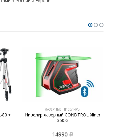
ами в России и Европе.
ЛАЗЕРНЫЕ НИВЕЛИРЫ
ЛА
-80 +
Нивелир лазерный CONDTROL Xliner
Нивелир 
360.G
14990
Р