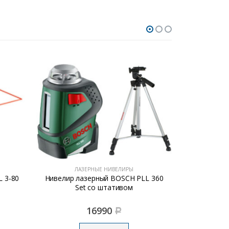
ЛАЗЕРНЫЕ НИВЕЛИРЫ
ЛА
L 360
Нивелир лазерный CONDTROL NEO
Нивелир ла
G200 50м,
+
6950
Р