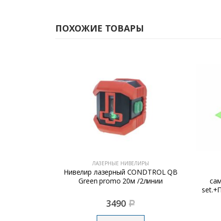
ПОХОЖИЕ ТОВАРЫ
ИРЫ
ЛАЗЕРНЫЕ НИВЕЛИРЫ
ONDTROL QB
Нивелир лазерный
Ниве
/2линии
самовыр.CONDTROL Neo G220
set.+ПОДАРОК! ПИРОМЕТР Maxwell
3
8990
Р