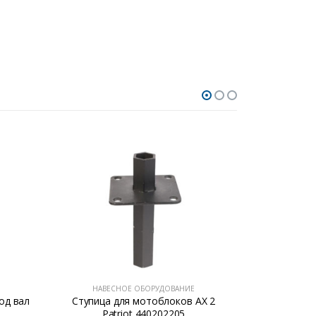
НАВЕСНОЕ ОБОРУДОВАНИЕ
НАВЕ
од вал
Ступица для мотоблоков AX 2
Тележка 
Patriot 440202205
“Ка