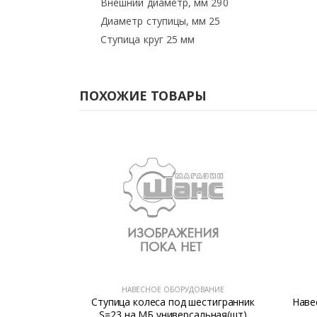
Внешний диаметр, мм 290
Диаметр ступицы, мм 25
Ступица круг 25 мм
ПОХОЖИЕ ТОВАРЫ
ВАНИЕ
НАВЕСНОЕ ОБОРУДОВАНИЕ
 Агро
Ступица колеса под шестигранник
Наве
S=23 на МБ универсальная(шт)