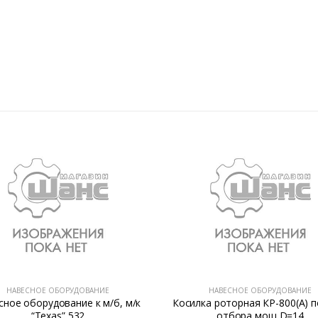
НАВЕСНОЕ ОБОРУДОВАНИЕ
НАВЕСНОЕ ОБОРУДОВАНИЕ
сное оборудование к м/б, м/к
Косилка роторная КР-800(А) п
“Texas” 532
отбора мощ D=14