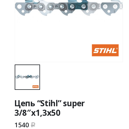
Цепь “Stihl” super
3/8″х1,3х50
1540
Р