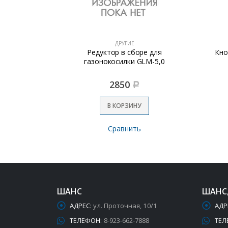
ДРУГИЕ
0кг тройной
Редуктор в сборе для
Кно
газонокосилки GLM-5,0
2850
Р
В КОРЗИНУ
Сравнить
ШАНС
ШАНС
АДРЕС:
ул. Проточная, 10/1
АДР
ТЕЛЕФОН:
8-923-662-7888
ТЕЛ