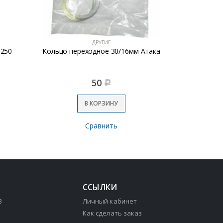
ДРУГИЕ
S250
Кольцо переходное 30/16мм Атака
Масло 0,1л 
50
Р
В КОРЗИНУ
Сравнить
ССЫЛКИ
3
Личный кабинет
Как сделать заказ