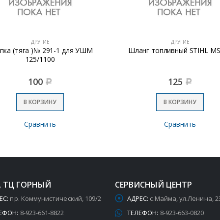
ДРУГИЕ
ДРУГИЕ
пка (тяга )№ 291-1 для УШМ
Шланг топливный STIHL M
125/1100
100
125
Р
Р
В КОРЗИНУ
В КОРЗИНУ
Сравнить
Сравнить
, ТЦ ГОРНЫЙ
СЕРВИСНЫЙ ЦЕНТР
ЕС:
пр. Коммунистический, 109/2
АДРЕС:
с.Майма, ул.Ленина, 2
ЕФОН:
8-923-661-8822
ТЕЛЕФОН:
8-923-663-0820