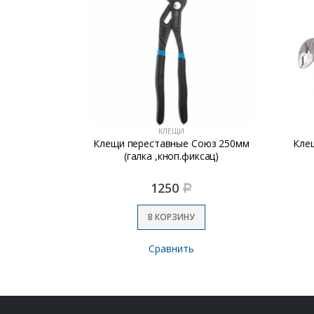
КЛЕЩИ
25мм INGCO
Клещи переставные Союз 250мм
Кле
STRIAL
(галка ,кноп.фиксац)
1250
Р
В КОРЗИНУ
Сравнить