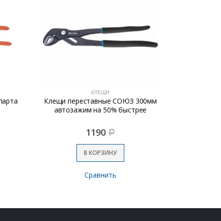
КЛЕЩИ
парта
Клещи переставные СОЮЗ 300мм
Клещи пер
автозажим на 50% быстрее
автоза
1190
Р
В КОРЗИНУ
Сравнить