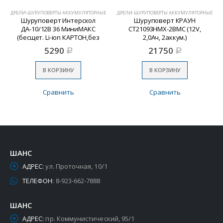
ДРЕЛИ-ШУРУПОВЕРТЫ АККУМУЛЯТОРНЫЕ
ДРЕЛИ-ШУРУПОВЕРТЫ АККУМУЛЯТОРНЫЕ
Шуруповерт Интерскол
Шуруповерт КРАУН
ДА-10/12В 36 МиниМАКС
СТ21093НМХ-2BMC (12V,
(бесщет. Li-ion КАРТОН,без
2,0Ач, 2аккум.)
аккум и ЗУ)
5290
21750
Р
Р
В КОРЗИНУ
В КОРЗИНУ
Сравнить
Сравнить
ШАНС
АДРЕС:
ул. Проточная, 10/1
ТЕЛЕФОН:
8-923-662-7888
ШАНС
АДРЕС:
пр. Коммунистический, 95/1