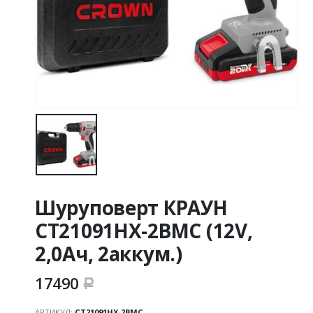
Шуруповерт КРАУН
СТ21091НХ-2BMC (12V,
2,0Ач, 2аккум.)
17490
Р
АРТИКУЛ:
СТ21091НХ-2BMC