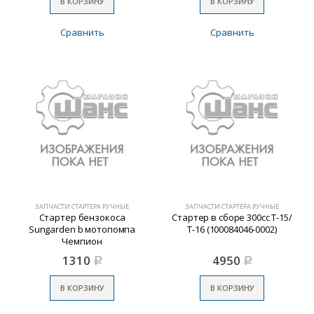
В КОРЗИНУ
В КОРЗИНУ
Сравнить
Сравнить
ЗАПЧАСТИ СТАРТЕРА РУЧНЫЕ
ЗАПЧАСТИ СТАРТЕРА РУЧНЫЕ
Стартер бензокоса
Стартер в сборе 300сс Т-15/
Sungarden b мотопомпа
Т-16 (100084046-0002)
Чемпион
1310
4950
Р
Р
В КОРЗИНУ
В КОРЗИНУ