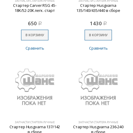
ЗАПЧАСТИ СТАРТЕРА РУЧНЫЕ
ЗАПЧАСТИ СТАРТЕРА РУЧНЫЕ
Стартер Carver RSG 45-
Стартер Husgvarna
18K/52-20К легк. старт
135/140/435/440 в сборе
650
1430
Р
Р
В КОРЗИНУ
В КОРЗИНУ
Сравнить
Сравнить
ЗАПЧАСТИ СТАРТЕРА РУЧНЫЕ
ЗАПЧАСТИ СТАРТЕРА РУЧНЫЕ
Стартер Husgvarna 137/142
Стартер Husgvarna 236-240
в сборе
в сборе