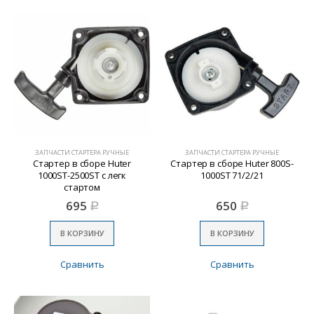
ЗАПЧАСТИ СТАРТЕРА РУЧНЫЕ
ЗАПЧАСТИ СТАРТЕРА РУЧНЫЕ
Стартер в сборе Huter
Стартер в сборе Huter 800S-
1000ST-2500ST с легк
1000ST 71/2/21
стартом
695
650
Р
Р
В КОРЗИНУ
В КОРЗИНУ
Сравнить
Сравнить