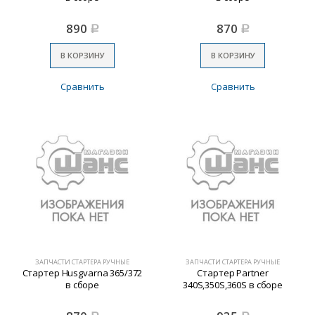
890
870
Р
Р
В КОРЗИНУ
В КОРЗИНУ
Сравнить
Сравнить
ЗАПЧАСТИ СТАРТЕРА РУЧНЫЕ
ЗАПЧАСТИ СТАРТЕРА РУЧНЫЕ
Стартер Husgvarna 365/372
Стартер Partner
в сборе
340S,350S,360S в сборе