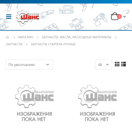
0
МАГАЗИН
ЗАПЧАСТИ, МАСЛА, РАСХОДНЫЕ МАТЕРИАЛЫ
ЗАПЧАСТИ
ЗАПЧАСТИ СТАРТЕРА РУЧНЫЕ