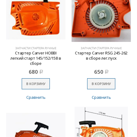
ЗАПЧАСТИ СТАРТЕРА РУЧНЫЕ
ЗАПЧАСТИ СТАРТЕРА РУЧНЫЕ
Стартер Carver HOBBI
Стартер Carver RSG 245-262
легкий старт 145/152/158 в
в сборе лег.пуск
сборе
680
650
Р
Р
В КОРЗИНУ
В КОРЗИНУ
Сравнить
Сравнить