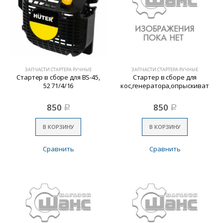
ЗАПЧАСТИ СТАРТЕРА РУЧНЫЕ
ЗАПЧАСТИ СТАРТЕРА РУЧНЫЕ
Стартер в сборе для BS-45,
Стартер в сборе для
52 71/4/16
кос,генератора,опрыскиват
850
850
Р
Р
В КОРЗИНУ
В КОРЗИНУ
Сравнить
Сравнить