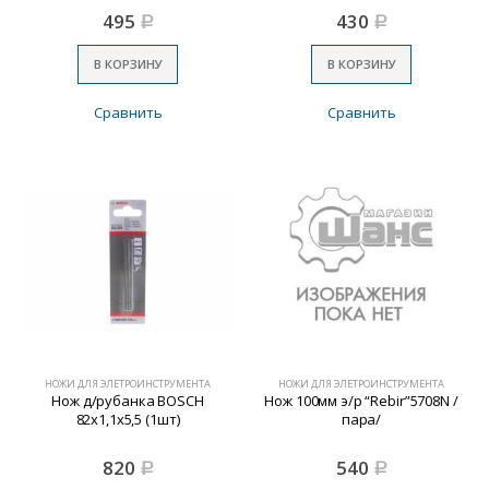
495
430
Р
Р
В КОРЗИНУ
В КОРЗИНУ
Сравнить
Сравнить
НОЖИ ДЛЯ ЭЛЕТРОИНСТРУМЕНТА
НОЖИ ДЛЯ ЭЛЕТРОИНСТРУМЕНТА
Нож д/рубанка BOSCH
Нож 100мм э/р “Rebir”5708N /
82х1,1х5,5 (1шт)
пара/
820
540
Р
Р