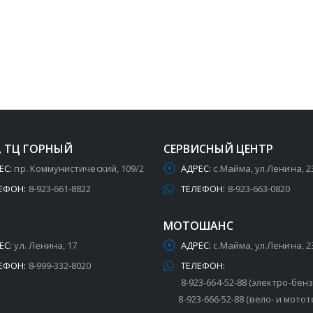
, ТЦ ГОРНЫЙ
СЕРВИСНЫЙ ЦЕНТР
ЕС:
пр. Коммунистический, 109/2
АДРЕС:
с.Майма, ул.Ленина, 2
ЕФОН:
8-923-661-8822
ТЕЛЕФОН:
8-923-663-0820
МОТОШАНС
ЕС:
ул. Ленина, 17
АДРЕС:
с.Майма, ул.Ленина, 2
ЕФОН:
8-999-332-8020
ТЕЛЕФОН:
8-923-664-52-88 (электро-бен
8-923-666-52-88 (вело- и мотот