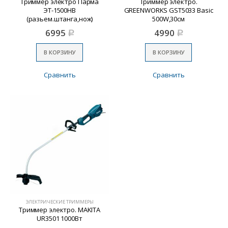
Триммер электро Парма
Триммер электро.
ЭТ-1500НВ
GREENWORKS GST5033 Basic
(разьем.штанга,нож)
500W,30см
6995
4990
Р
Р
В КОРЗИНУ
В КОРЗИНУ
Сравнить
Сравнить
ЭЛЕКТРИЧЕСКИЕ ТРИММЕРЫ
Триммер электро. MAKITA
UR3501 1000Вт