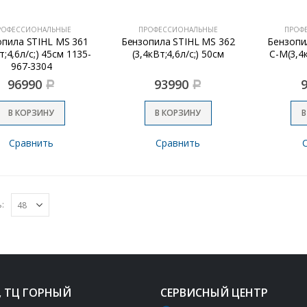
РОФЕССИОНАЛЬНЫЕ
ПРОФЕССИОНАЛЬНЫЕ
ПРОФ
опила STIHL MS 361
Бензопила STIHL MS 362
Бензопи
т;4,6л/с;) 45см 1135-
(3,4кВт;4,6л/с;) 50см
С-М(3,4к
967-3304
96990
93990
Р
Р
В КОРЗИНУ
В КОРЗИНУ
В
Сравнить
Сравнить
:
, ТЦ ГОРНЫЙ
СЕРВИСНЫЙ ЦЕНТР