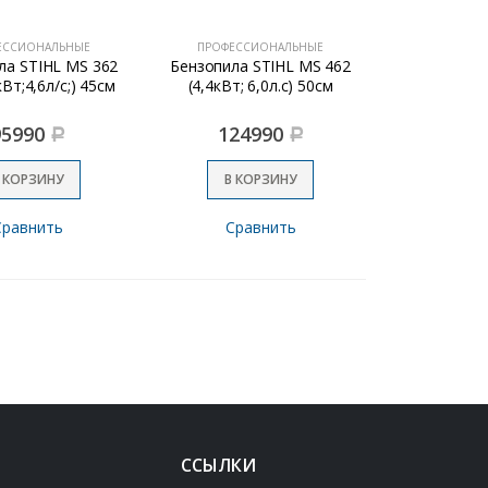
ЕССИОНАЛЬНЫЕ
ПРОФЕССИОНАЛЬНЫЕ
ла STIHL MS 362
Бензопила STIHL MS 462
Вт;4,6л/с;) 45см
(4,4кВт; 6,0л.с) 50см
95990
124990
Р
Р
 КОРЗИНУ
В КОРЗИНУ
Сравнить
Сравнить
ССЫЛКИ