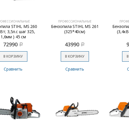
РОФЕССИОНАЛЬНЫЕ
ПРОФЕССИОНАЛЬНЫЕ
ПРОФ
опила STIHL MS 260
Бензопила STIHL MS 261
Бензопи
кВт; 3,5л.с шаг 325,
(325*40см)
(3,4кВ
1,6мм ) 45 см
72990
43990
Р
Р
В КОРЗИНУ
В КОРЗИНУ
В
Сравнить
Сравнить