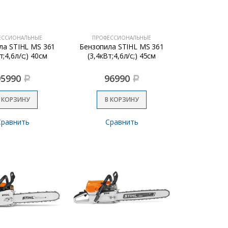
ЕССИОНАЛЬНЫЕ
ПРОФЕССИОНАЛЬНЫЕ
ла STIHL MS 361
Бензопила STIHL MS 361
т;4,6л/с;) 40см
(3,4кВт;4,6л/с;) 45см
95990
96990
Р
Р
 КОРЗИНУ
В КОРЗИНУ
Сравнить
Сравнить