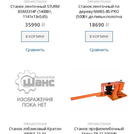
ПРОЧИЕ СТАНКИ
ПРОЧИЕ СТАНКИ
Станок ленточный STURM
Станок ленточный по
BSM3314P (1400Вт,
дереву NWBS-8S-PRO
1141х13х0,65)
(500Вт,дл.пильн.полотна
1430мм,высота распила
35990
18690
Р
Р
90мм) №1
В КОРЗИНУ
В КОРЗИНУ
Сравнить
Сравнить
ПРОЧИЕ СТАНКИ
ПРОЧИЕ СТАНКИ
Станок лобзиковый Кратон
Станок профилегибочный
WMSS-11-01
Stalex TR-12 100309