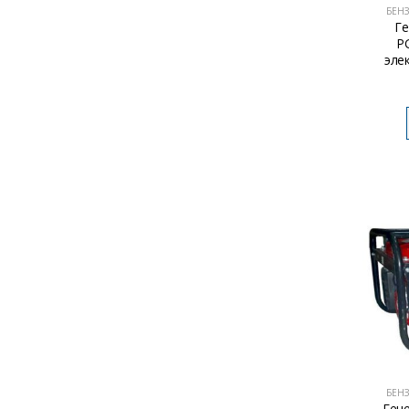
БЕН
Г
P
эле
БЕН
Ген