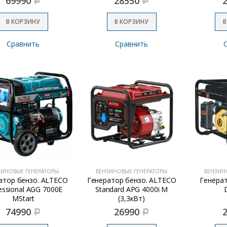
69990
28550
Р
Р
В КОРЗИНУ
В КОРЗИНУ
В
Сравнить
Сравнить
ЗИНОВЫЕ ГЕНЕРАТОРЫ
БЕНЗИНОВЫЕ ГЕНЕРАТОРЫ
БЕНЗИН
атор бензо. ALTECO
Генератор бензо. ALTECO
Генерат
essional AGG 7000E
Standard APG 4000i M
MStart
(3,3кВт)
74990
26990
Р
Р