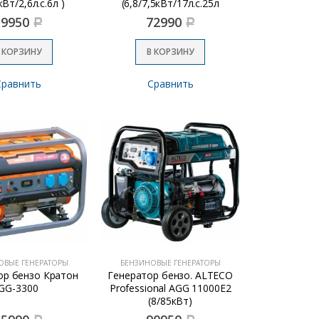
кВт/2,6л.с.6л )
(6,8/7,5кВт/17л.с.25л
колеса эл.стартер
19950
72990
Р
Р
 КОРЗИНУ
В КОРЗИНУ
Сравнить
Сравнить
ОВЫЕ ГЕНЕРАТОРЫ
БЕНЗИНОВЫЕ ГЕНЕРАТОРЫ
ор бензо Кратон
Генератор бензо. ALTECO
GG-3300
Professional AGG 11000Е2
(8/85кВт)