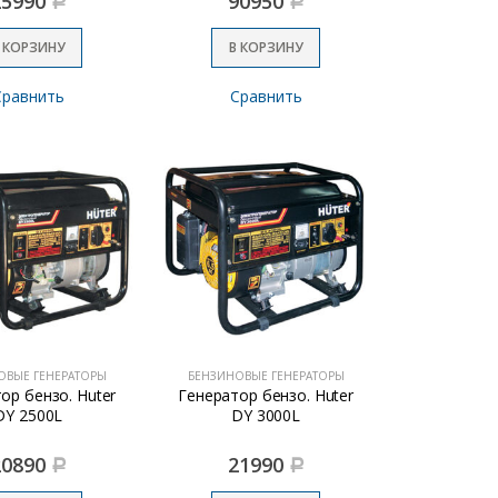
25990
90950
Р
Р
 КОРЗИНУ
В КОРЗИНУ
Сравнить
Сравнить
ОВЫЕ ГЕНЕРАТОРЫ
БЕНЗИНОВЫЕ ГЕНЕРАТОРЫ
ор бензо. Huter
Генератор бензо. Huter
DY 2500L
DY 3000L
20890
21990
Р
Р