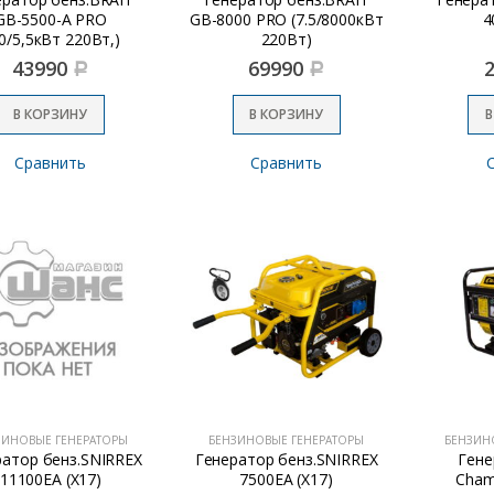
GB-5500-А PRO
GB-8000 PRO (7.5/8000кВт
4
,0/5,5кВт 220Вт,)
220Вт)
43990
69990
Р
Р
В КОРЗИНУ
В КОРЗИНУ
В
Сравнить
Сравнить
ЗИНОВЫЕ ГЕНЕРАТОРЫ
БЕНЗИНОВЫЕ ГЕНЕРАТОРЫ
БЕНЗИН
ратор бенз.SNIRREX
Генератор бенз.SNIRREX
Гене
11100EА (X17)
7500EА (X17)
Cham