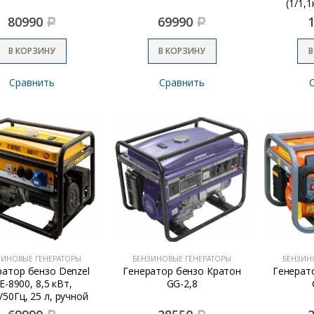
(1/1,1
80990
69990
Р
Р
В КОРЗИНУ
В КОРЗИНУ
В
Сравнить
Сравнить
ЗИНОВЫЕ ГЕНЕРАТОРЫ
БЕНЗИНОВЫЕ ГЕНЕРАТОРЫ
БЕНЗИН
ратор бензо Denzel
Генератор бензо Кратон
Генерат
E-8900, 8,5 кВт,
GG-2,8
/50Гц, 25 л, ручной
старт