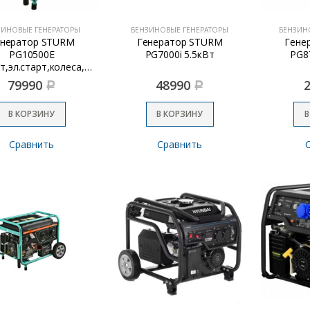
ЗИНОВЫЕ ГЕНЕРАТОРЫ
БЕНЗИНОВЫЕ ГЕНЕРАТОРЫ
БЕНЗИН
енератор STURM
Генератор STURM
Гене
PG10500E
PG7000i 5.5кВт
PG8
11.5кВт,эл.старт,колеса,ручки,АКБ,94,7кг
79990
48990
Р
Р
В КОРЗИНУ
В КОРЗИНУ
В
Сравнить
Сравнить