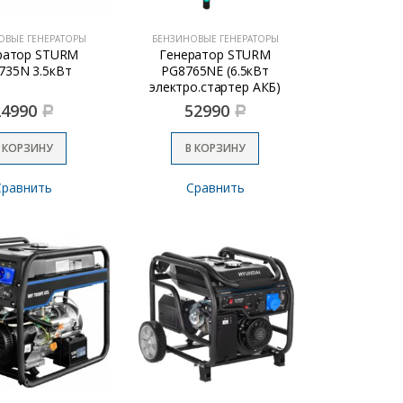
ОВЫЕ ГЕНЕРАТОРЫ
БЕНЗИНОВЫЕ ГЕНЕРАТОРЫ
ратор STURM
Генератор STURM
735N 3.5кВт
PG8765NE (6.5кВт
электро.стартер АКБ)
24990
52990
Р
Р
 КОРЗИНУ
В КОРЗИНУ
Сравнить
Сравнить