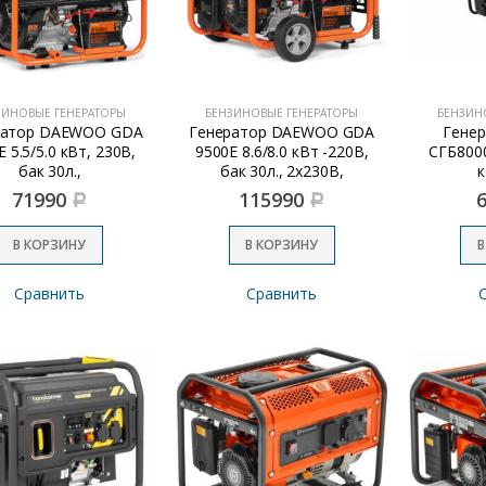
ЗИНОВЫЕ ГЕНЕРАТОРЫ
БЕНЗИНОВЫЕ ГЕНЕРАТОРЫ
БЕНЗИН
ратор DAEWOO GDA
Генератор DAEWOO GDA
Генер
 5.5/5.0 кВт, 230В,
9500E 8.6/8.0 кВт -220В,
СГБ8000
бак 30л.,
бак 30л., 2х230В,
к
30В,электрозапуск
ATS,эл.запуск, эл.дисплей,
71990
115990
Р
Р
колеса
В КОРЗИНУ
В КОРЗИНУ
В
Сравнить
Сравнить