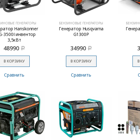
ЗИНОВЫЕ ГЕНЕРАТОРЫ
БЕНЗИНОВЫЕ ГЕНЕРАТОРЫ
БЕНЗИН
ератор Hanskonner
Генератор Husqvarna
Генера
G-3500I инвентор
G1300P
3,5кВт
48990
34990
Р
Р
В КОРЗИНУ
В КОРЗИНУ
В
Сравнить
Сравнить