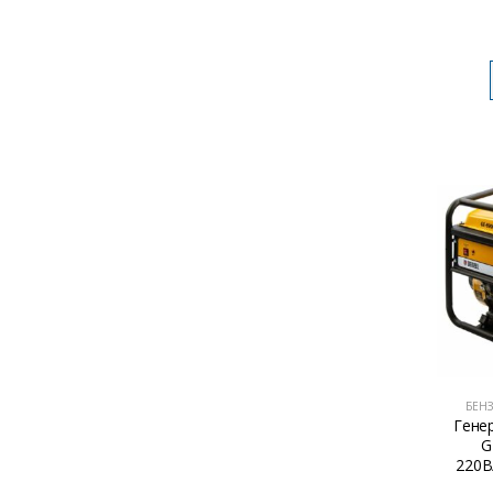
БЕН
Гене
G
220В