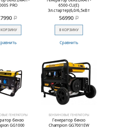
000S PRO
6500-CU(Е)
Эл.стартер(6,0/6,5кВт
220Вт,12В)
27990
56990
Р
Р
 КОРЗИНУ
В КОРЗИНУ
Сравнить
Сравнить
ОВЫЕ ГЕНЕРАТОРЫ
БЕНЗИНОВЫЕ ГЕНЕРАТОРЫ
ратор бензо
Генератор бензо
pion GG1000
Champion GG7001EW