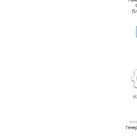
(5
БЕН
Гене