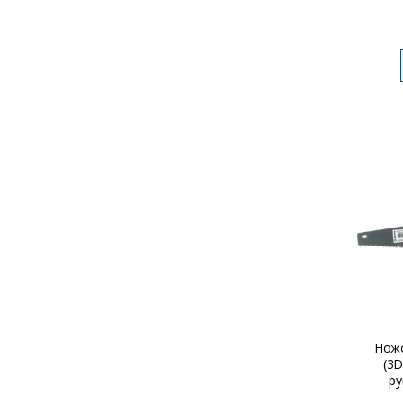
Ножо
(3D
ру