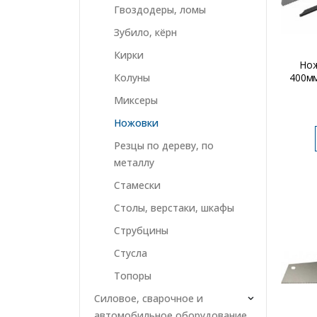
Гвоздодеры, ломы
Зубило, кёрн
Кирки
Нож
400мм
Колуны
Миксеры
Ножовки
Резцы по дереву, по
металлу
Стамески
Столы, верстаки, шкафы
Струбцины
Стусла
Топоры
Силовое, сварочное и
автомобильное оборудование