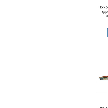
Ножов
дер
(
Ножов