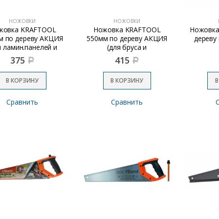
НОЖОВКИ
НОЖОВКИ
жовка KRAFTOOL
Ножовка KRAFTOOL
Ножовка
м по дереву АКЦИЯ
550мм по дереву АКЦИЯ
дереву 
я ламин.панелей и
(для бруса и
ДСП)
кр.стр.материалов)
375
415
Р
Р
В КОРЗИНУ
В КОРЗИНУ
В
Сравнить
Сравнить