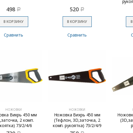
рукоя
498
520
Р
Р
В КОРЗИНУ
В КОРЗИНУ
В
Сравнить
Сравнить
НОЖОВКИ
НОЖОВКИ
вка Вихрь 450 мм
Ножовка Вихрь 450 мм
Ножовк
,заточка, 2 комп.
(Тефлон, 3D,заточка, 2
(3D,за
коятка) 73/2/4/6
комп. рукоятка) 73/2/4/9
р