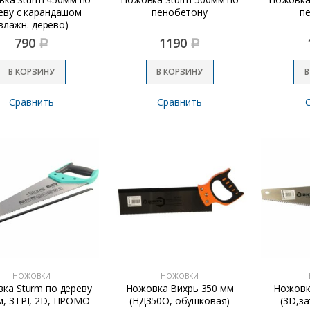
еву с карандашом
пенобетону
п
влажн. дерево)
790
1190
Р
Р
В КОРЗИНУ
В КОРЗИНУ
В
Сравнить
Сравнить
НОЖОВКИ
НОЖОВКИ
ка Sturm по дереву
Ножовка Вихрь 350 мм
Ножовк
м, 3TPI, 2D, ПРОМО
(НД350О, обушковая)
(3D,за