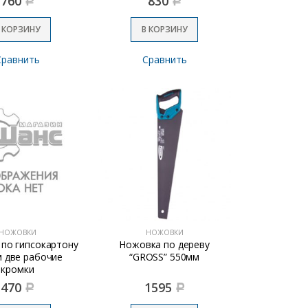
760
830
Р
Р
 КОРЗИНУ
В КОРЗИНУ
Сравнить
Сравнить
НОЖОВКИ
НОЖОВКИ
по гипсокартону
Ножовка по дереву
 две рабочие
“GROSS” 550мм
кромки
470
1595
Р
Р