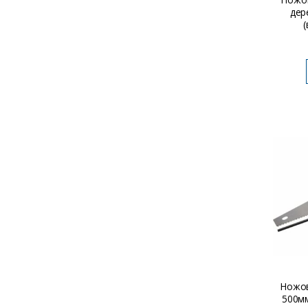
дер
(
Ножов
500м