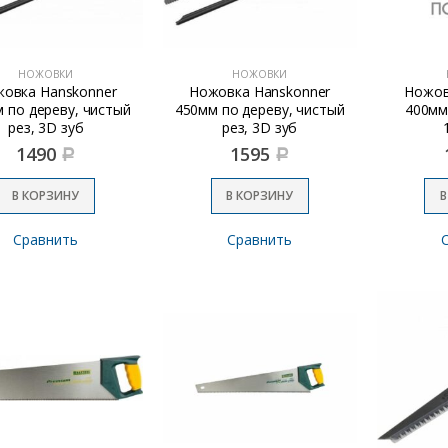
НОЖОВКИ
НОЖОВКИ
овка Hanskonner
Ножовка Hanskonner
Ножов
 по дереву, чистый
450мм по дереву, чистый
400мм 
рез, 3D зуб
рез, 3D зуб
1490
1595
Р
Р
В КОРЗИНУ
В КОРЗИНУ
В
Сравнить
Сравнить