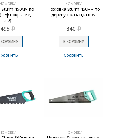
НОЖОВКИ
НОЖОВКИ
 Sturm 450мм по
Ножовка Sturm 450мм по
 (теф.покрытие,
дереву с карандашом
3D)
495
840
Р
Р
 КОРЗИНУ
В КОРЗИНУ
Сравнить
Сравнить
НОЖОВКИ
НОЖОВКИ
 Sturm 600мм по
Ножовка Sturm по дереву