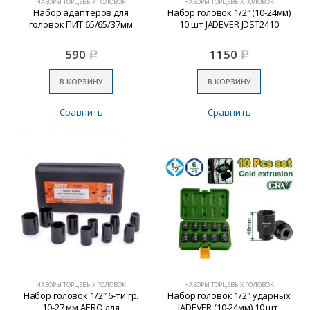
НАБОРЫ ТОРЦЕВЫХ ГОЛОВОК
НАБОРЫ ТОРЦЕВЫХ ГОЛОВОК
Набор адаптеров для
Набор головок 1/2″ (10-24мм)
головок ПИТ 65/65/37мм
10 шт JADEVER JDST2410
590
1150
Р
Р
В КОРЗИНУ
В КОРЗИНУ
Сравнить
Сравнить
НАБОРЫ ТОРЦЕВЫХ ГОЛОВОК
НАБОРЫ ТОРЦЕВЫХ ГОЛОВОК
Набор головок 1/2″ 6-ти гр.
Набор головок 1/2″ ударных
10-27 мм AERO для
JADEVER (10-24мм) 10 шт,