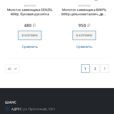
МОЛОТКИ
МОЛОТКИ
Молоток каменщика DENZEL
Молоток каменщика ВИХРЬ
400гр. буковая рукоятка
600гр.цельнометаллич.,двухкомпонен.рукоятка
480
950
Р
Р
В КОРЗИНУ
В КОРЗИНУ
Сравнить
Сравнить
1
2
ШАНС
АДРЕС:
ул. Проточная, 10/1