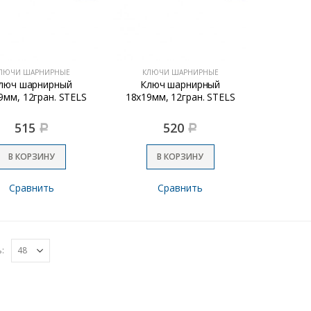
ЛЮЧИ ШАРНИРНЫЕ
КЛЮЧИ ШАРНИРНЫЕ
люч шарнирный
Ключ шарнирный
9мм, 12гран. STELS
18х19мм, 12гран. STELS
515
520
Р
Р
В КОРЗИНУ
В КОРЗИНУ
Сравнить
Сравнить
: