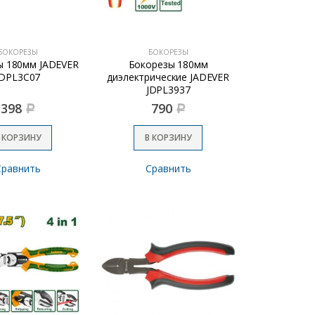
БОКОРЕЗЫ
БОКОРЕЗЫ
ы 180мм JADEVER
Бокорезы 180мм
JDPL3C07
диэлектрические JADEVER
JDPL3937
398
790
Р
Р
 КОРЗИНУ
В КОРЗИНУ
Сравнить
Сравнить