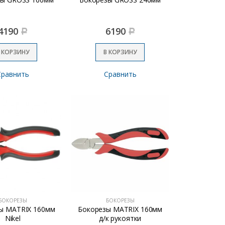
4190
6190
Р
Р
 КОРЗИНУ
В КОРЗИНУ
Сравнить
Сравнить
БОКОРЕЗЫ
БОКОРЕЗЫ
ы MATRIX 160мм
Бокорезы MATRIX 160мм
Nikel
д/к рукоятки