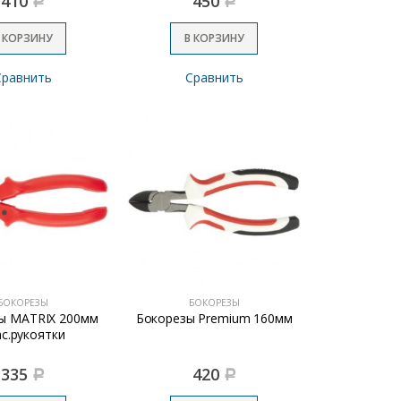
410
450
Р
Р
 КОРЗИНУ
В КОРЗИНУ
Сравнить
Сравнить
БОКОРЕЗЫ
БОКОРЕЗЫ
ы MATRIX 200мм
Бокорезы Premium 160мм
ас.рукоятки
335
420
Р
Р