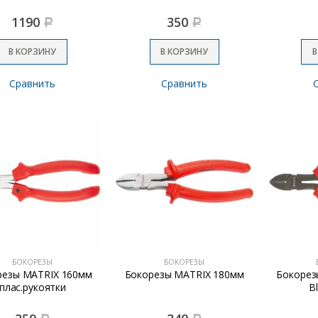
1190
350
Р
Р
В КОРЗИНУ
В КОРЗИНУ
В
Сравнить
Сравнить
БОКОРЕЗЫ
БОКОРЕЗЫ
резы MATRIX 160мм
Бокорезы MATRIX 180мм
Бокорез
плас.рукоятки
Bl