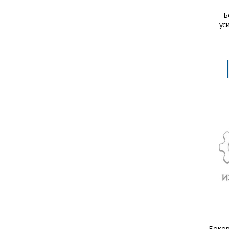
Б
ус
Боко