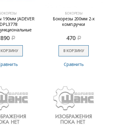
БОКОРЕЗЫ
БОКОРЕЗЫ
ы 190мм JADEVER
Бокорезы 200мм 2-х
JDPL3778
комп.ручки
ункциональные
4в1
890
470
Р
Р
 КОРЗИНУ
В КОРЗИНУ
Сравнить
Сравнить