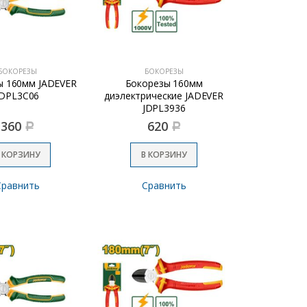
БОКОРЕЗЫ
БОКОРЕЗЫ
ы 160мм JADEVER
Бокорезы 160мм
JDPL3C06
диэлектрические JADEVER
JDPL3936
360
620
Р
Р
 КОРЗИНУ
В КОРЗИНУ
Сравнить
Сравнить