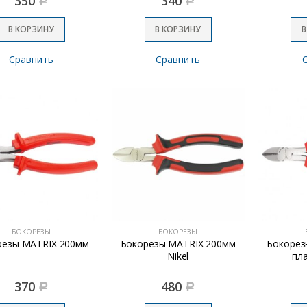
350
340
Р
Р
В КОРЗИНУ
В КОРЗИНУ
В
Сравнить
Сравнить
БОКОРЕЗЫ
БОКОРЕЗЫ
резы MATRIX 200мм
Бокорезы MATRIX 200мм
Бокорез
Nikel
пл
370
480
Р
Р