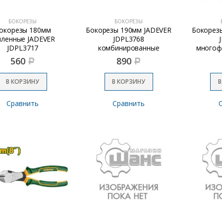
БОКОРЕЗЫ
БОКОРЕЗЫ
окорезы 180мм
Бокорезы 190мм JADEVER
Бокорез
иленные JADEVER
JDPL3768
JDPL3717
комбинированные
многоф
560
890
Р
Р
В КОРЗИНУ
В КОРЗИНУ
В
Сравнить
Сравнить