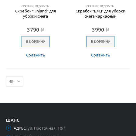
СКРЕБКИ, ЛЕДОРУБЫ
СКРЕБКИ, ЛЕДОРУБЫ
Скребок “Finland” для
Скребок “БЛЦ” для уборки
уборки снега
снега каркасный
3790
3990
Р
Р
В КОРЗИНУ
В КОРЗИНУ
Сравнить
Сравнить
ШАНС
АДРЕС:
ул. Проточная, 10/1