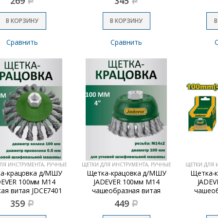
269
345
Р
Р
JDNY1402
В КОРЗИНУ
В КОРЗИНУ
В
Сравнить
Сравнить
ЛЯ ИНСТРУМЕНТА, РУЧНЫЕ
ЩЕТКИ ДЛЯ ИНСТРУМЕНТА, РУЧНЫЕ
ЩЕТКИ ДЛЯ 
а-крацовка д/МШУ
Щетка-крацовка д/МШУ
Щетка-
DEVER 100мм М14
JADEVER 100мм М14
JADEV
кая витая JDCE7401
чашеобразная витая
чашеоб
JDCE2402
359
449
Р
Р