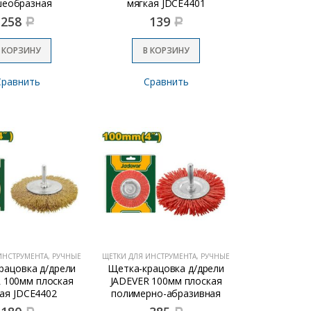
шеобразная
мягкая JDCE4401
рно-абразивная
258
139
Р
Р
JDNY1401
 КОРЗИНУ
В КОРЗИНУ
Сравнить
Сравнить
ИНСТРУМЕНТА, РУЧНЫЕ
ЩЕТКИ ДЛЯ ИНСТРУМЕНТА, РУЧНЫЕ
рацовка д/дрели
Щетка-крацовка д/дрели
 100мм плоская
JADEVER 100мм плоская
ая JDCE4402
полимерно-абразивная
JDNY2402