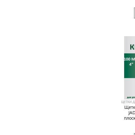
ЩЕТКИ Д
Щетк
JA
плос