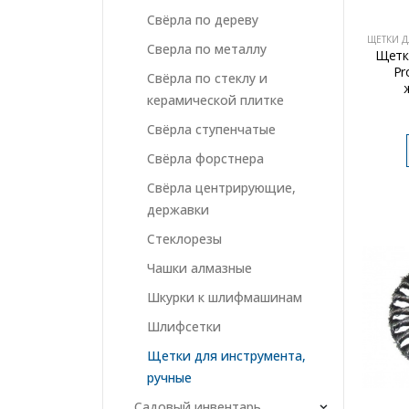
Свёрла по дереву
ЩЕТКИ Д
Сверла по металлу
Щетк
Pr
Свёрла по стеклу и
керамической плитке
Свёрла ступенчатые
Свёрла форстнера
Свёрла центрирующие,
державки
Стеклорезы
Чашки алмазные
Шкурки к шлифмашинам
Шлифсетки
Щетки для инструмента,
ручные
Садовый инвентарь