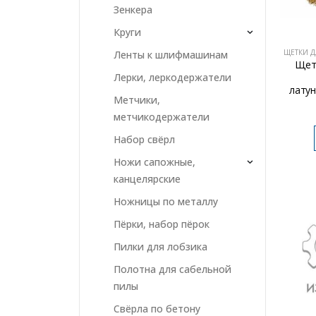
Зенкера
Круги
ЩЕТКИ Д
Ленты к шлифмашинам
Щет
Лерки, леркодержатели
лату
Метчики,
метчикодержатели
Набор свёрл
Ножи сапожные,
канцелярские
Ножницы по металлу
Пёрки, набор пёрок
Пилки для лобзика
Полотна для сабельной
пилы
Свёрла по бетону