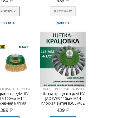
180
385
Р
Р
 КОРЗИНУ
В КОРЗИНУ
Сравнить
Сравнить
ИНСТРУМЕНТА, РУЧНЫЕ
ЩЕТКИ ДЛЯ ИНСТРУМЕНТА, РУЧНЫЕ
крацовка д/МШУ
Щетка-крацовка д/МШУ
ER 100мм М14
JADEVER 115мм М14
разная мягкая
плоская витая JDCE7402
JDCE1402
389
439
Р
Р