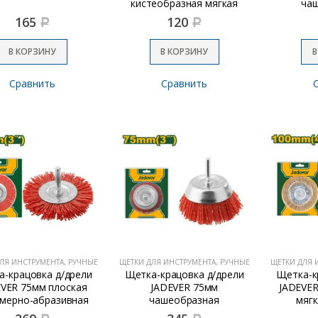
кистеобразная мягкая
ча
JDCE5401
полиме
165
120
Р
Р
В КОРЗИНУ
В КОРЗИНУ
В
Сравнить
Сравнить
ЛЯ ИНСТРУМЕНТА, РУЧНЫЕ
ЩЕТКИ ДЛЯ ИНСТРУМЕНТА, РУЧНЫЕ
ЩЕТКИ ДЛЯ 
а-крацовка д/дрели
Щетка-крацовка д/дрели
Щетка-к
VER 75мм плоская
JADEVER 75мм
JADEVER
мерно-абразивная
чашеобразная
мягк
JDNY2401
полимерно-абразивная