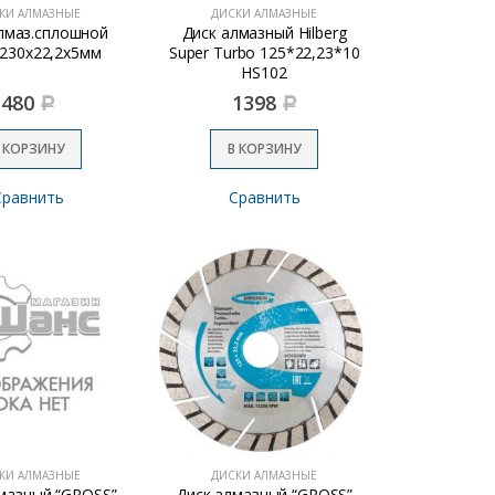
КИ АЛМАЗНЫЕ
ДИСКИ АЛМАЗНЫЕ
лмаз.сплошной
Диск алмазный Hilberg
 230х22,2х5мм
Super Turbo 125*22,23*10
HS102
480
1398
Р
Р
 КОРЗИНУ
В КОРЗИНУ
Сравнить
Сравнить
КИ АЛМАЗНЫЕ
ДИСКИ АЛМАЗНЫЕ
мазный “GROSS”
Диск алмазный “GROSS”