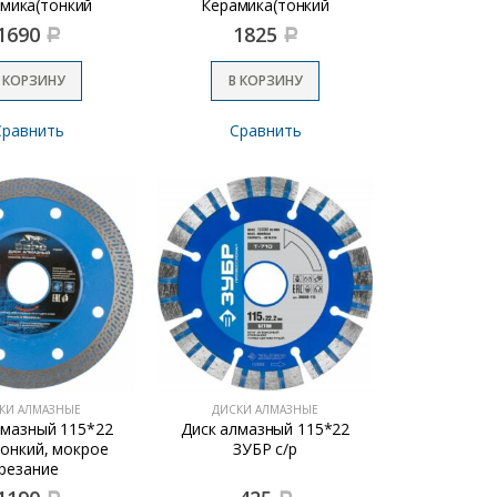
мика(тонкий
Керамика(тонкий
плошной)
сплошной)
1690
1825
Р
Р
 КОРЗИНУ
В КОРЗИНУ
Сравнить
Сравнить
КИ АЛМАЗНЫЕ
ДИСКИ АЛМАЗНЫЕ
лмазный 115*22
Диск алмазный 115*22
онкий, мокрое
ЗУБР с/р
резание