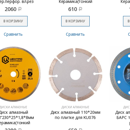
ер.перфор. вл.рез
Керамика(тонкий
Кера
сплошной)
с
2060
610
Р
Р
В КОРЗИНУ
В КОРЗИНУ
В
Сравнить
Сравнить
ДИСКИ АЛМАЗНЫЕ
ДИСКИ АЛМАЗНЫЕ
ДИС
Диск алмазный
Диск алмазный 110*20мм
Диск а
”230*25*1,8*8мм
по плитке для KU076
БАРС т
ерамика(тонкий
сплошной)