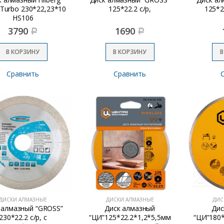
 Turbo 230*22,23*10
125*22.2 с/р,
125*2
HS106
3790
1690
Р
Р
В КОРЗИНУ
В КОРЗИНУ
В
Сравнить
Сравнить
ДИСКИ АЛМАЗНЫЕ
ДИСКИ АЛМАЗНЫЕ
ДИС
 алмазный “GROSS”
Диск алмазный
Дис
230*22.2 с/р, c
“ЦИ”125*22.2*1,2*5,5мм
“ЦИ”180*