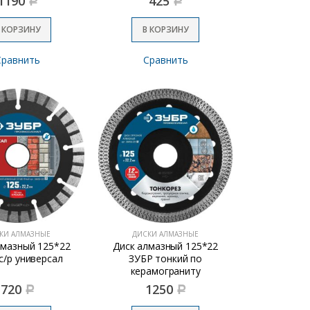
1190
425
Р
Р
 КОРЗИНУ
В КОРЗИНУ
Сравнить
Сравнить
КИ АЛМАЗНЫЕ
ДИСКИ АЛМАЗНЫЕ
лмазный 125*22
Диск алмазный 125*22
с/р универсал
ЗУБР тонкий по
керамограниту
720
1250
Р
Р