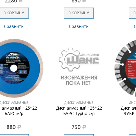
2280
650
Р
Р
В КОРЗИНУ
В КОРЗИНУ
В
Сравнить
Сравнить
ДИСКИ АЛМАЗНЫЕ
ДИСКИ АЛМАЗНЫЕ
ДИС
к алмазный 125*22
Диск алмазный 125*22
Диск а
БАРС м/р
БАРС Турбо с/р
ЗУБР 
880
750
Р
Р