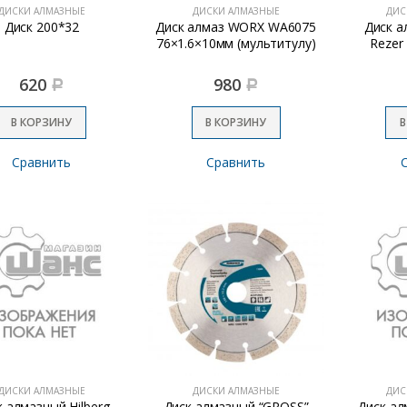
ДИСКИ АЛМАЗНЫЕ
ДИСКИ АЛМАЗНЫЕ
ДИС
Диск 200*32
Диск алмаз WORX WA6075
Диск а
76×1.6×10мм (мультитулу)
Rezer
620
980
Р
Р
В КОРЗИНУ
В КОРЗИНУ
В
Сравнить
Сравнить
ДИСКИ АЛМАЗНЫЕ
ДИСКИ АЛМАЗНЫЕ
ДИС
 алмазный Hilberg
Диск алмазный “GROSS”
Диск ал