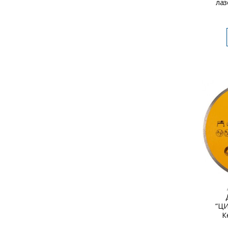
лаз
“ЦИ
К