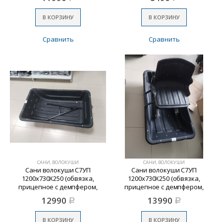
В КОРЗИНУ
В КОРЗИНУ
Сравнить
Сравнить
САНИ, ВОЛОКУШИ
САНИ, ВОЛОКУШИ
Сани волокуши С7УП
Сани волокуши С7УП
1200х730Х250 (обвязка,
1200х730Х250 (обвязка,
прицепное с демпфером,
прицепное с демпфером,
пластиковые накладки)с
пластиковые накладки)с
12990
13990
Р
Р
Отбойником
Сиденьем
В КОРЗИНУ
В КОРЗИНУ