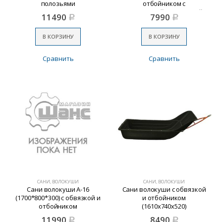
полозьями
отбойником с
приц.устройством,литой
11490
7990
Р
Р
В КОРЗИНУ
В КОРЗИНУ
Сравнить
Сравнить
САНИ, ВОЛОКУШИ
САНИ, ВОЛОКУШИ
Сани волокуши А-16
Сани волокуши с обвязкой
(1700*800*300) с обвязкой и
и отбойником
отбойником
(1610х740х520)
11990
8490
Р
Р