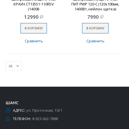
КРАУН СТ13551-110RSV
ПИТ PWP 120-C (120х100мм,
(1400В
1400Вт, нейлон. щетка)
12990
7990
Р
Р
В КОРЗИНУ
В КОРЗИНУ
Сравнить
Сравнить
ШАНС
АДРЕС:
ул. Проточная, 10/1
ТЕЛЕФОН:
8-923-662-7888