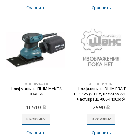
Сравнить
Сравнить
ЭКСЦЕНТРИКОВЫЕ
ЭКСЦЕНТРИКОВЫЕ
Шлифмашина ПШМ MAKITA
Шлифмашина ЭШМ BRAIT
BO4566
BOS125 (500Вт,щетки 5х7х13;
част. вращ.7000-14000об/
мин,D= подошвы 125мм)
10510
2990
Р
Р
В КОРЗИНУ
В КОРЗИНУ
Сравнить
Сравнить