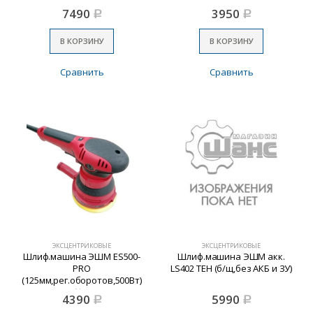
7490
3950
Р
Р
В КОРЗИНУ
В КОРЗИНУ
Сравнить
Сравнить
ЭКСЦЕНТРИКОВЫЕ
ЭКСЦЕНТРИКОВЫЕ
Шлиф.машина ЭШМ ES500-
Шлиф.машина ЭШМ акк.
PRO
LS402 TEH (б/щ,без АКБ и ЗУ)
(125мм,рег.оборотов,500Вт)
№1
4390
5990
Р
Р