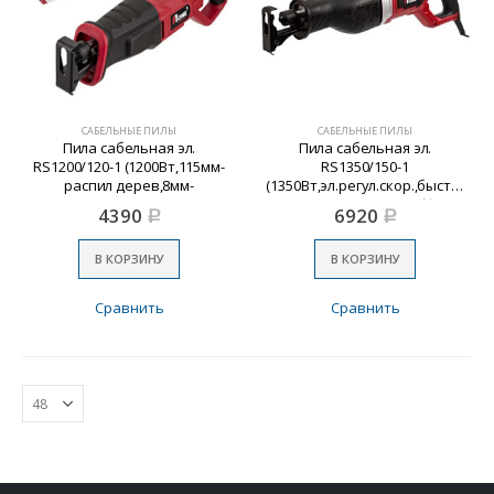
САБЕЛЬНЫЕ ПИЛЫ
САБЕЛЬНЫЕ ПИЛЫ
Пила сабельная эл.
Пила сабельная эл.
RS1200/120-1 (1200Вт,115мм-
RS1350/150-1
распил дерев,8мм-
(1350Вт,эл.регул.скор.,быстро-
метал,20мм-величина хода)
зажимн.крепление №1
4390
6920
Р
Р
№1
В КОРЗИНУ
В КОРЗИНУ
Сравнить
Сравнить