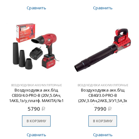
Сравнить
Сравнить
ВОЗДУХОДУВКИ АККУМУЛЯТОРНЫЕ
ВОЗДУХОДУВКИ АККУМУЛЯТОРНЫЕ
Воздуходувка акк.б/щ
Воздуходувка акк.б/щ
CB30/4.0-PRO-B (20V,5.0Ач,
CB40/3.0-PRO-B
1АКБ,1з/у,платф. MAKITA) №1
(20V,3.0Ач,2АКБ,З/У1,5А,3х
INDUSTRIAL
ск,платформа MAKITA) №1
5790
7990
Р
Р
INDUSTRIAL
В КОРЗИНУ
В КОРЗИНУ
Сравнить
Сравнить