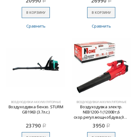
20990
26990
Р
Р
В КОРЗИНУ
В КОРЗИНУ
Сравнить
Сравнить
ВОЗДУХОДУВКИ АККУМУЛЯТОРНЫЕ
ВОЗДУХОДУВКИ АККУМУЛЯТОРНЫЕ
Воздуходувка бензо. STURM
Воздуходувка электр.
GB1963 (3.7л.с.)
NEB1200-1 (1200Вт,6
скор.регул.мощн.обдува,96м/
с) №1
23790
3950
Р
Р