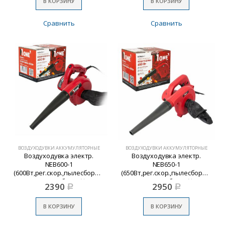
В КОРЗИНУ
В КОРЗИНУ
Сравнить
Сравнить
ВОЗДУХОДУВКИ АККУМУЛЯТОРНЫЕ
ВОЗДУХОДУВКИ АККУМУЛЯТОРНЫЕ
Воздуходувка электр.
Воздуходувка электр.
NEB600-1
NEB650-1
(600Вт,рег.скор.,пылесборник,2
(650Вт,рег.скор.,пылесборник,2
режима работы) №1
режима работы) №1
2390
2950
Р
Р
В КОРЗИНУ
В КОРЗИНУ