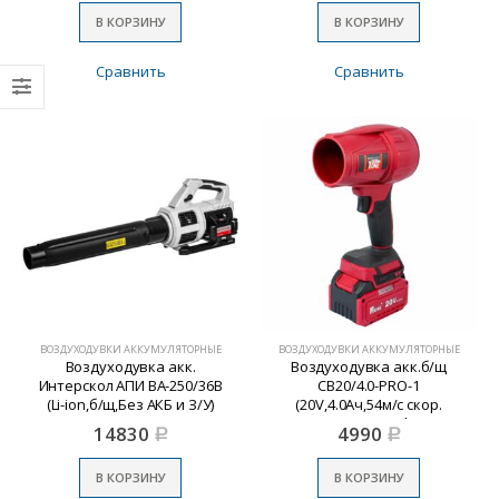
В КОРЗИНУ
В КОРЗИНУ
Сравнить
Сравнить
ВОЗДУХОДУВКИ АККУМУЛЯТОРНЫЕ
ВОЗДУХОДУВКИ АККУМУЛЯТОРНЫЕ
Воздуходувка акк.
Воздуходувка акк.б/щ
Интерскол АПИ ВА-250/36В
CB20/4.0-PRO-1
(Li-ion,б/щ,Без АКБ и З/У)
(20V,4.0Ач,54м/с скор.
пот,1АКБ,1з/у,платф. MAKITA
14830
4990
Р
Р
№1 INDUSTRIAL
В КОРЗИНУ
В КОРЗИНУ