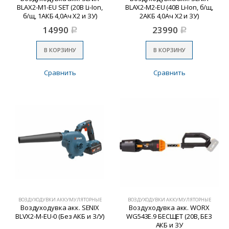
BLAX2-M1-EU SET (20В Li-Ion,
BLAX2-M2-EU (40В Li-Ion, б/щ,
б/щ, 1АКБ 4,0Ач X2 и ЗУ)
2АКБ 4,0Ач X2 и ЗУ)
14990
23990
Р
Р
В КОРЗИНУ
В КОРЗИНУ
Сравнить
Сравнить
ВОЗДУХОДУВКИ АККУМУЛЯТОРНЫЕ
ВОЗДУХОДУВКИ АККУМУЛЯТОРНЫЕ
Воздуходувка акк. SENIX
Воздуходувка акк. WORX
BLVX2-M-EU-0 (Без АКБ и З/У)
WG543E.9 БЕСЩЕТ (20В, БЕЗ
АКБ и ЗУ