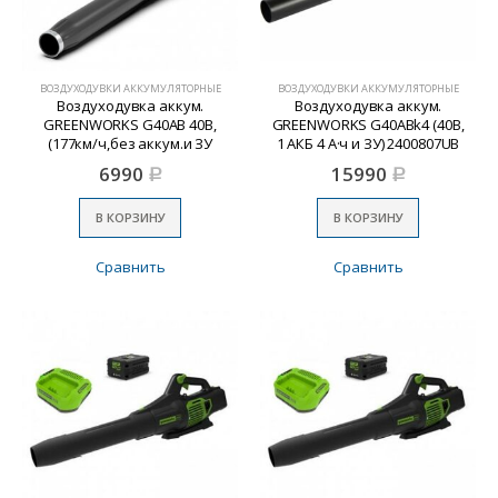
ВОЗДУХОДУВКИ АККУМУЛЯТОРНЫЕ
ВОЗДУХОДУВКИ АККУМУЛЯТОРНЫЕ
Воздуходувка аккум.
Воздуходувка аккум.
GREENWORKS G40AB 40В,
GREENWORKS G40ABk4 (40В,
(177км/ч,без аккум.и ЗУ
1 АКБ 4 А·ч и ЗУ) 2400807UB
6990
15990
Р
Р
В КОРЗИНУ
В КОРЗИНУ
Сравнить
Сравнить