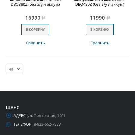
DBO380Z (без з/у и аккум.)
DBO480Z (без з/у и аккум.)
16990
11990
Р
Р
В КОРЗИНУ
В КОРЗИНУ
Сравнить
Сравнить
ШАНС
АДРЕС:
ул. Проточная, 10/1
ТЕЛЕФОН:
8-923-662-7888