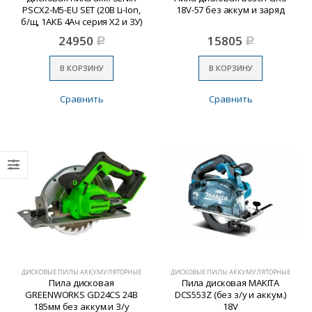
PSCX2-M5-EU SET (20В Li-Ion,
18V-57 без аккум и заряд
б/щ, 1АКБ 4Ач серия Х2 и ЗУ)
24950
15805
Р
Р
В КОРЗИНУ
В КОРЗИНУ
Сравнить
Сравнить
ДИСКОВЫЕ ПИЛЫ АККУМУЛЯТОРНЫЕ
ДИСКОВЫЕ ПИЛЫ АККУМУЛЯТОРНЫЕ
Пила дисковая
Пила дисковая MAKITA
GREENWORKS GD24CS 24B
DCS553Z (без з/у и аккум.)
185мм без аккум.и З/у
18V