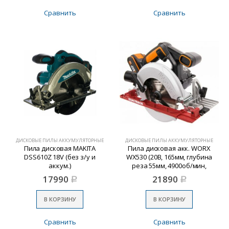
Сравнить
Сравнить
ДИСКОВЫЕ ПИЛЫ АККУМУЛЯТОРНЫЕ
ДИСКОВЫЕ ПИЛЫ АККУМУЛЯТОРНЫЕ
Пила дисковая MAKITA
Пила дисковая акк. WORX
DSS610Z 18V (без з/у и
WX530 (20В, 165мм, глубина
аккум.)
реза 55мм, 4900об/мин,
1АКБх2,0Ач и ЗУ)
17990
21890
Р
Р
В КОРЗИНУ
В КОРЗИНУ
Сравнить
Сравнить