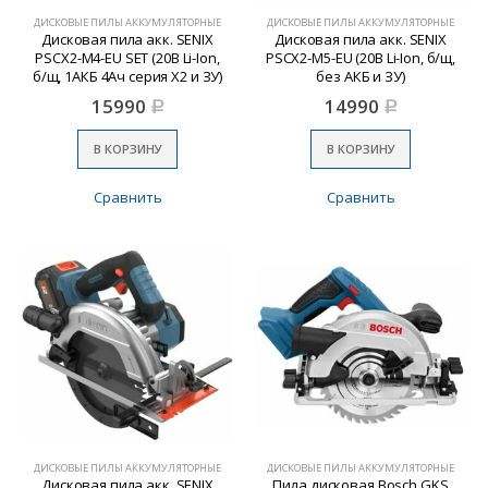
ДИСКОВЫЕ ПИЛЫ АККУМУЛЯТОРНЫЕ
ДИСКОВЫЕ ПИЛЫ АККУМУЛЯТОРНЫЕ
Дисковая пила акк. SENIX
Дисковая пила акк. SENIX
PSCX2-M4-EU SET (20В Li-Ion,
PSCX2-M5-EU (20В Li-Ion, б/щ,
б/щ, 1АКБ 4Ач серия X2 и ЗУ)
без АКБ и ЗУ)
15990
14990
Р
Р
В КОРЗИНУ
В КОРЗИНУ
Сравнить
Сравнить
ДИСКОВЫЕ ПИЛЫ АККУМУЛЯТОРНЫЕ
ДИСКОВЫЕ ПИЛЫ АККУМУЛЯТОРНЫЕ
Дисковая пила акк. SENIX
Пила дисковая Bosch GKS