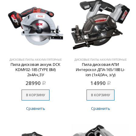
ДИСКОВЫЕ ПИЛЫ АККУМУЛЯТОРНЫЕ
ДИСКОВЫЕ ПИЛЫ АККУМУЛЯТОРНЫЕ
Пила дисковая аккум. DCK
Пила дисковая АПИ
KDMY02-185 (TYPE BM)
Интерскол ДПА-165/18В Li-
2х4Ач,ЗУ
ion (1х4,0Ач, з/у)
28990
14990
Р
Р
В КОРЗИНУ
В КОРЗИНУ
Сравнить
Сравнить