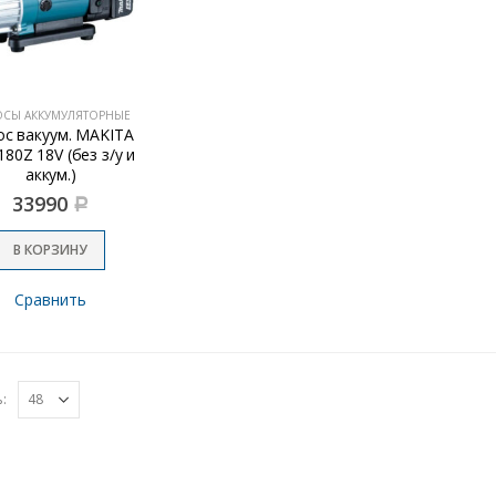
ОСЫ АККУМУЛЯТОРНЫЕ
ос вакуум. MAKITA
80Z 18V (без з/у и
аккум.)
33990
Р
В КОРЗИНУ
Сравнить
: