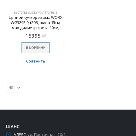
КУСТОРЕЗЫ АККУМУЛЯТОРНЫЕ
Цепной сучкорез акк. WORX
WG329E.9, (20В, шина 15см,
мax диаметр среза 10см,
БЕЗ АКБ и ЗУ)
15395
Р
В КОРЗИНУ
Сравнить
ШАНС
АДРЕС:
ул. Проточная, 10/1