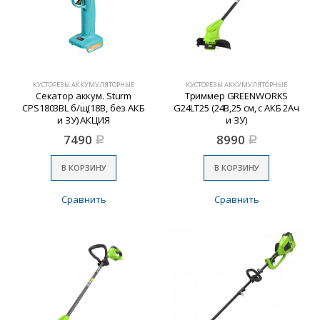
КУСТОРЕЗЫ АККУМУЛЯТОРНЫЕ
КУСТОРЕЗЫ АККУМУЛЯТОРНЫЕ
Секатор аккум. Sturm
Триммер GREENWORKS
CPS1803BL б/щ(18В, без АКБ
G24LT25 (24В,25 см, с АКБ 2Ач
и ЗУ) АКЦИЯ
и ЗУ)
7490
8990
Р
Р
В КОРЗИНУ
В КОРЗИНУ
Сравнить
Сравнить