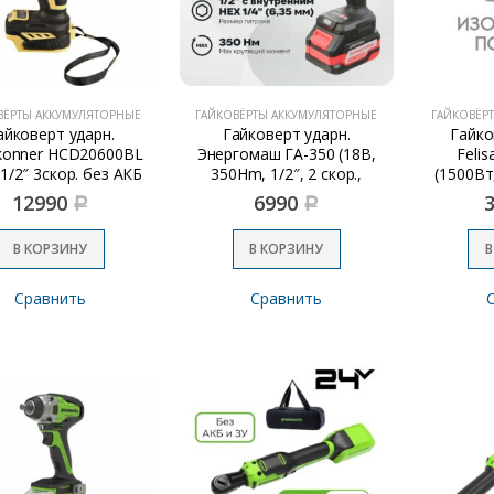
ВЁРТЫ АККУМУЛЯТОРНЫЕ
ГАЙКОВЁРТЫ АККУМУЛЯТОРНЫЕ
ГАЙКОВЁР
айковерт ударн.
Гайковерт ударн.
Гайко
konner HCD20600BL
Энергомаш ГА-350 (18В,
Felis
 1/2″ 3скор. без АКБ
350Hm, 1/2″, 2 скор.,
(1500Вт
и з/у)
1х4,0Ач, кейс)
12990
6990
Р
Р
В КОРЗИНУ
В КОРЗИНУ
В
Сравнить
Сравнить