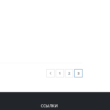
1
2
3
ССЫЛКИ