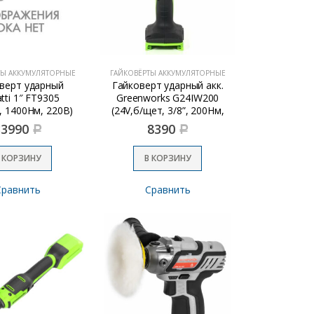
ТЫ АККУМУЛЯТОРНЫЕ
ГАЙКОВЁРТЫ АККУМУЛЯТОРНЫЕ
верт ударный
Гайковерт ударный акк.
atti 1″ FT9305
Greenworks G24IW200
, 1400Нм, 220В)
(24V,б/щет, 3/8”, 200Нм,
1х2Ач,ЗУ) (3803607CUA)
33990
8390
Р
Р
 КОРЗИНУ
В КОРЗИНУ
Сравнить
Сравнить