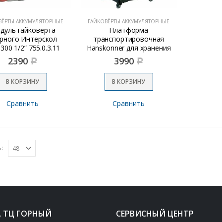
ВЁРТЫ АККУМУЛЯТОРНЫЕ
ГАЙКОВЁРТЫ АККУМУЛЯТОРНЫЕ
дуль гайковерта
Платформа
рного Интерскол
транспортировочная
300 1/2” 755.0.3.11
Hanskonner для хранения
555х370х120мм
2390
3990
Р
Р
В КОРЗИНУ
В КОРЗИНУ
Сравнить
Сравнить
:
, ТЦ ГОРНЫЙ
СЕРВИСНЫЙ ЦЕНТР