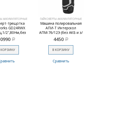
ТЫ АККУМУЛЯТОРНЫЕ
ГАЙКОВЁРТЫ АККУМУЛЯТОРНЫЕ
верт-трещотка
Машина полировальная
works GD24RWX
АПИ-Т Интерскол
щ,1/2″,80Нм,без
АПМ-76/12Э (без АКБ и з/
АКБ и ЗУ)
у)
10990
4450
Р
Р
 КОРЗИНУ
В КОРЗИНУ
Сравнить
Сравнить