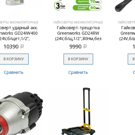
ВЁРТЫ АККУМУЛЯТОРНЫЕ
ГАЙКОВЁРТЫ АККУМУЛЯТОРНЫЕ
ГАЙКОВЁР
оверт ударный акк.
Гайковерт-трещотка
Гайко
nworks GD24IW400
Greenworks GD24RW
Green
24V,б/щет,1/2”,
(24V,б/щ,1/2″,80Нм,без
(24V,б/
00Нм,1х4Ач,ЗУ)
АКБ и ЗУ, сумка)
10390
9990
Р
Р
(3802907CUB)
В КОРЗИНУ
В КОРЗИНУ
В
Сравнить
Сравнить