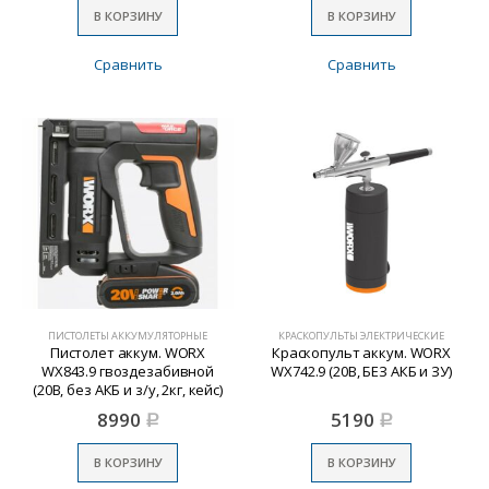
В КОРЗИНУ
В КОРЗИНУ
Сравнить
Сравнить
ПИСТОЛЕТЫ АККУМУЛЯТОРНЫЕ
КРАСКОПУЛЬТЫ ЭЛЕКТРИЧЕСКИЕ
Пистолет аккум. WORX
Краскопульт аккум. WORX
WX843.9 гвоздезабивной
WX742.9 (20В, БЕЗ АКБ и ЗУ)
(20В, без АКБ и з/у, 2кг, кейс)
8990
5190
Р
Р
В КОРЗИНУ
В КОРЗИНУ