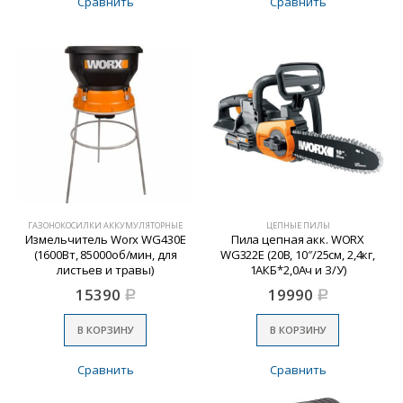
Сравнить
Сравнить
ГАЗОНОКОСИЛКИ АККУМУЛЯТОРНЫЕ
ЦЕПНЫЕ ПИЛЫ
Измельчитель Worx WG430E
Пила цепная акк. WORX
(1600Вт, 85000об/мин, для
WG322E (20В, 10″/25см, 2,4кг,
листьев и травы)
1АКБ*2,0Ач и З/У)
15390
19990
Р
Р
В КОРЗИНУ
В КОРЗИНУ
Сравнить
Сравнить