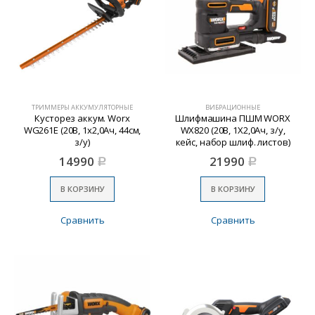
ТРИММЕРЫ АККУМУЛЯТОРНЫЕ
ВИБРАЦИОННЫЕ
Кусторез аккум. Worx
Шлифмашина ПШМ WORX
WG261E (20В, 1х2,0Ач, 44см,
WX820 (20В, 1Х2,0Ач, з/у,
з/у)
кейс, набор шлиф. листов)
14990
21990
Р
Р
В КОРЗИНУ
В КОРЗИНУ
Сравнить
Сравнить