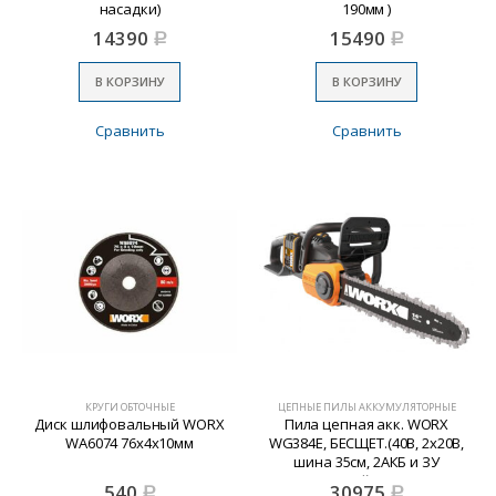
насадки)
190мм )
14390
15490
Р
Р
В КОРЗИНУ
В КОРЗИНУ
Сравнить
Сравнить
КРУГИ ОБТОЧНЫЕ
ЦЕПНЫЕ ПИЛЫ АККУМУЛЯТОРНЫЕ
Диск шлифовальный WORX
Пила цепная акк. WORX
WА6074 76х4х10мм
WG384E, БЕСЩЕТ.(40В, 2х20В,
шина 35см, 2АКБ и ЗУ
двойное)
540
30975
Р
Р