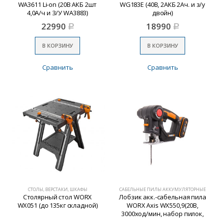
WA3611 Li-on (20В АКБ 2шт
WG183E (40В, 2АКБ 2Ач. и з/у
4,0А/ч и З/У WA3883)
двойн)
22990
18990
Р
Р
В КОРЗИНУ
В КОРЗИНУ
Сравнить
Сравнить
СТОЛЫ, ВЕРСТАКИ, ШКАФЫ
САБЕЛЬНЫЕ ПИЛЫ АККУМУЛЯТОРНЫЕ
Столярный стол WORX
Лобзик акк.-сабельная пила
WХ051 (до 135кг складной)
WORX Axis WX550,9(20В,
3000ход/мин, набор пилок,