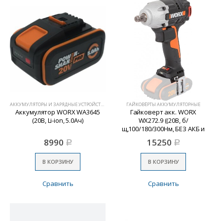
АККУМУЛЯТОРЫ И ЗАРЯДНЫЕ УСТРОЙСТВА
ГАЙКОВЁРТЫ АККУМУЛЯТОРНЫЕ
Аккумулятор WORX WA3645
Гайковерт акк. WORX
(20В, Li-ion, 5.0Ач)
WX272.9 ((20В, б/
щ,100/180/300Нм, БЕЗ АКБ и
ЗУ)
8990
15250
Р
Р
В КОРЗИНУ
В КОРЗИНУ
Сравнить
Сравнить