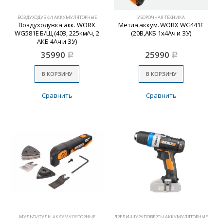
ВОЗДУХОДУВКИ АККУМУЛЯТОРНЫЕ
УБОРОЧНАЯ ТЕХНИКА
Воздуходувка акк. WORX
Метла аккум. WORX WG441E
WG581E Б/Щ (40В, 225км/ч, 2
(20В,АКБ 1х4Ач и ЗУ)
АКБ 4Ач и ЗУ)
35990
25990
Р
Р
В КОРЗИНУ
В КОРЗИНУ
Сравнить
Сравнить
МУЛЬТИТУЛЫ АККУМУЛЯТОРНЫЕ
ДРЕЛИ-ШУРУПОВЕРТЫ АККУМУЛЯТОРНЫЕ