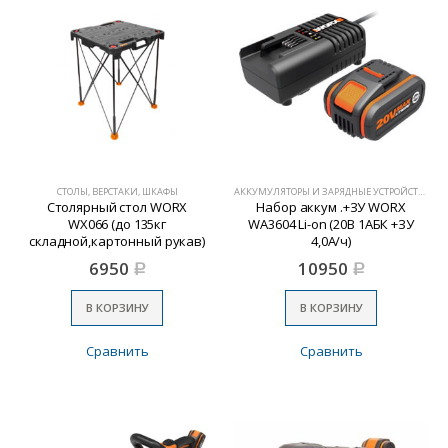
СТОЛЫ, ВЕРСТАКИ, ШКАФЫ
АККУМУЛЯТОРЫ И ЗАРЯДНЫЕ УСТРОЙСТВА
Столярный стол WORX
Набор аккум .+ЗУ WORX
WХ066 (до 135кг
WA3604 Li-on (20В 1АБК +ЗУ
складной,картонный рукав)
4,0А/ч)
6950
10950
Р
Р
В КОРЗИНУ
В КОРЗИНУ
Сравнить
Сравнить