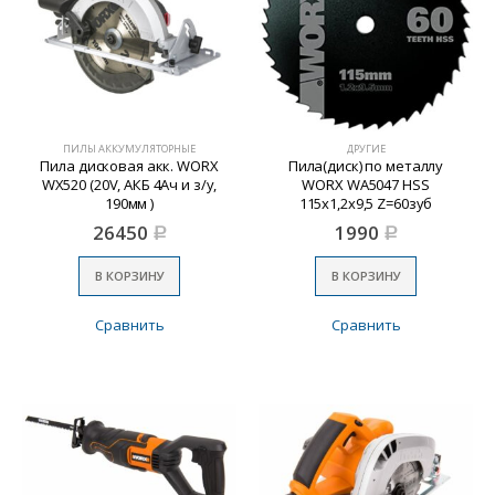
ПИЛЫ АККУМУЛЯТОРНЫЕ
ДРУГИЕ
Пила дисковая акк. WORX
Пила(диск) по металлу
WX520 (20V, АКБ 4Ач и з/у,
WORX WA5047 HSS
190мм )
115х1,2х9,5 Z=60зуб
26450
1990
Р
Р
В КОРЗИНУ
В КОРЗИНУ
Сравнить
Сравнить