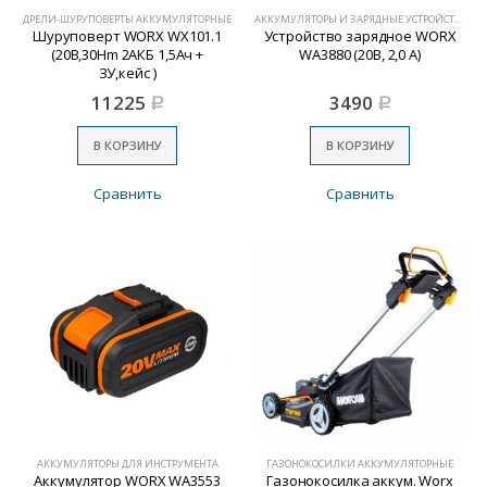
ДРЕЛИ-ШУРУПОВЕРТЫ АККУМУЛЯТОРНЫЕ
АККУМУЛЯТОРЫ И ЗАРЯДНЫЕ УСТРОЙСТВА
Шуруповерт WORX WX101.1
Устройство зарядное WORX
(20В,30Hm 2АКБ 1,5Ач +
WA3880 (20В, 2,0 А)
ЗУ,кейс )
11225
3490
Р
Р
В КОРЗИНУ
В КОРЗИНУ
Сравнить
Сравнить
АККУМУЛЯТОРЫ ДЛЯ ИНСТРУМЕНТА
ГАЗОНОКОСИЛКИ АККУМУЛЯТОРНЫЕ
Аккумулятор WORX WA3553
Газонокосилка аккум. Worx