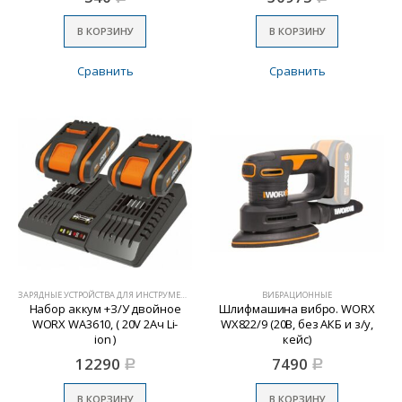
В КОРЗИНУ
В КОРЗИНУ
Сравнить
Сравнить
ЗАРЯДНЫЕ УСТРОЙСТВА ДЛЯ ИНСТРУМЕНТА
ВИБРАЦИОННЫЕ
Набор аккум +З/У двойное
Шлифмашина вибро. WORX
WORX WA3610, ( 20V 2Aч Li-
WX822/9 (20В, без АКБ и з/у,
ion )
кейс)
12290
7490
Р
Р
В КОРЗИНУ
В КОРЗИНУ