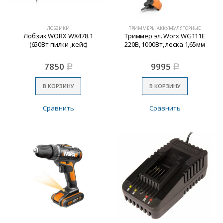
ЛОБЗИКИ
ТРИММЕРЫ АККУМУЛЯТОРНЫЕ
Лобзик WORX WX478.1
Триммер эл. Worx WG111E
(650Вт пилки ,кейс)
220В, 1000Вт, леска 1,65мм
7850
9995
Р
Р
В КОРЗИНУ
В КОРЗИНУ
Сравнить
Сравнить