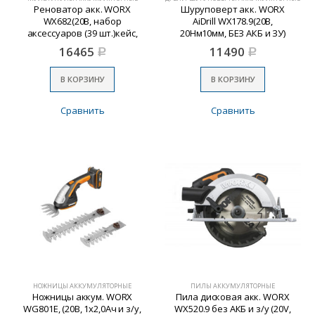
Реноватор акк. WORX
Шуруповерт акк. WORX
WX682(20В, набор
AiDrill WX178.9(20В,
аксессуаров (39 шт.)кейс,
20Нм10мм, БЕЗ АКБ и ЗУ)
1АКБх2.0Ач и ЗУ)
16465
11490
Р
Р
В КОРЗИНУ
В КОРЗИНУ
Сравнить
Сравнить
НОЖНИЦЫ АККУМУЛЯТОРНЫЕ
ПИЛЫ АККУМУЛЯТОРНЫЕ
Ножницы аккум. WORX
Пила дисковая акк. WORX
WG801E, (20В, 1х2,0Ач и з/у,
WX520.9 без АКБ и з/у (20V,