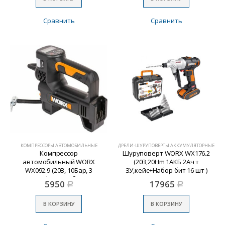
Сравнить
Сравнить
КОМПРЕССОРЫ АВТОМОБИЛЬНЫЕ
ДРЕЛИ-ШУРУПОВЕРТЫ АККУМУЛЯТОРНЫЕ
Компрессор
Шуруповерт WORX WX176.2
автомобильный WORX
(20В,20Hm 1АКБ 2Ач +
WX092.9 (20В, 10Бар, 3
ЗУ,кейс+Набор бит 16 шт )
насадки, фонарь, без АКБ и
5950
17965
Р
Р
з/у)
В КОРЗИНУ
В КОРЗИНУ