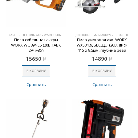
САБЕЛЬНЫЕ ПИЛЫ АККУМУЛЯТОРНЫЕ
ДИСКОВЫЕ ПИЛЫ АККУМУЛЯТОРНЫЕ
Пила сабельная аккум
Пила дисковая акк. WORX
WORX WG894.E5 (20В,1АБК
WX531.9, БЕСЩЕТ(20В, диск
2Ач+ЗУ)
115 x 9,5мм, глубина реза
41мм,БЕЗ АКБ и ЗУ)
15650
14890
Р
Р
В КОРЗИНУ
В КОРЗИНУ
Сравнить
Сравнить