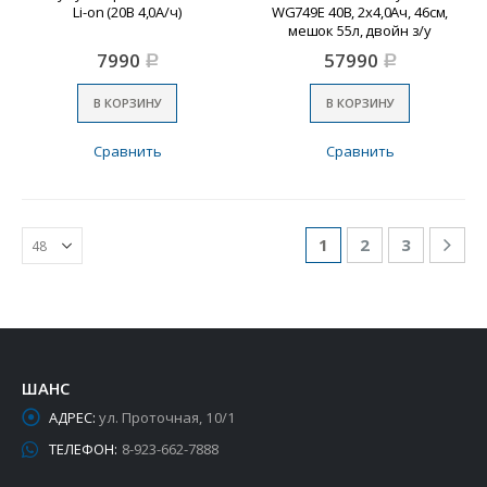
Li-on (20В 4,0А/ч)
WG749E 40В, 2х4,0Ач, 46см,
мешок 55л, двойн з/у
7990
57990
Р
Р
В КОРЗИНУ
В КОРЗИНУ
Сравнить
Сравнить
1
2
3
ШАНС
АДРЕС:
ул. Проточная, 10/1
ТЕЛЕФОН:
8-923-662-7888