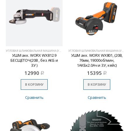
УГЛОВАЯ ШЛИФОВАЛЬНАЯ МАШИНА (УШМ)
УГЛОВАЯ ШЛИФОВАЛЬНАЯ МАШИНА (УШМ)
УШМ акк. WORX WX812.9
УШМ акк. WORX WX801, (20В,
БЕСЩЕТОЧ(20В , без АКБ и
76мм, 19000об/мин,
ЗУ )
1АКБх2.0Ач и ЗУ, кейс)
12990
15395
Р
Р
В КОРЗИНУ
В КОРЗИНУ
Сравнить
Сравнить