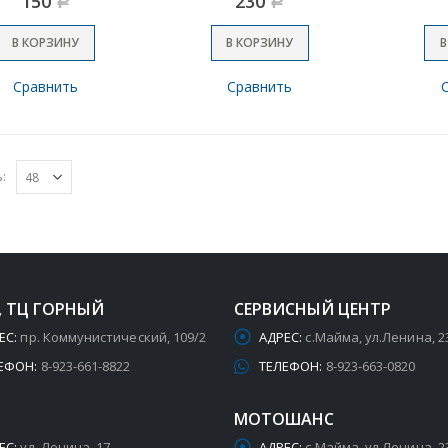
150
230
Р
Р
В КОРЗИНУ
В КОРЗИНУ
В
Сравнить
Сравнить
:
, ТЦ ГОРНЫЙ
СЕРВИСНЫЙ ЦЕНТР
ЕС:
пр. Коммунистический, 109/2
АДРЕС:
с.Майма, ул.Ленина, 2
ЕФОН:
8-923-661-8822
ТЕЛЕФОН:
8-923-663-0820
МОТОШАНС
ЕС:
ул. Ленина, 17
АДРЕС:
с.Майма, ул.Ленина, 2