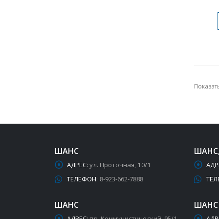
Показать
ШАНС
ШАНС
АДРЕС:
ул. Проточная, 10/1
АДР
ТЕЛЕФОН:
8-923-662-7888
ТЕЛ
ШАНС
ШАНС
АДРЕС:
пр. Коммунистический, 95/1
АДР