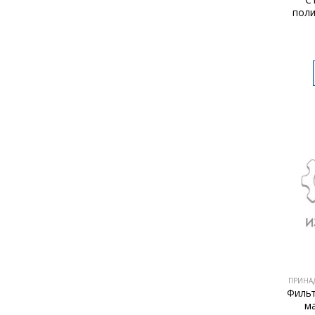
поли
ПРИНА
Фильт
м