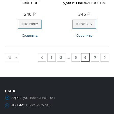
KRAFTOOL
удлиненная KRAFTOOL Т25
240
345
Р
Р
В КОРЗИНУ
В КОРЗИНУ
Сравнить
Сравнить
…
1
2
5
6
7
ШАНС
АДРЕС:
ул. Проточная, 10/1
ТЕЛЕФОН:
8-923-662-7888