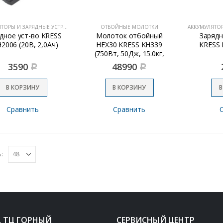
АККУМУЛЯТОРЫ И ЗАРЯДНЫЕ УСТРОЙСТВА
ОТБОЙНЫЕ МОЛОТКИ
дное уст-во KRESS
Молоток отбойный
Зарядн
2006 (20В, 2,0Ач)
HEX30 KRESS KH339
KRESS 
(750Вт, 50Дж, 15.0кг,
кейс)
3590
48990
Р
Р
В КОРЗИНУ
В КОРЗИНУ
В
Сравнить
Сравнить
:
, ТЦ ГОРНЫЙ
СЕРВИСНЫЙ ЦЕНТР