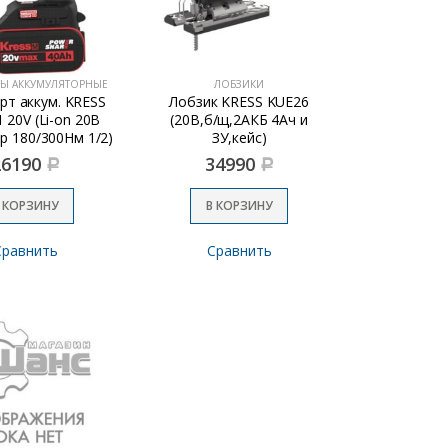
ТЫ АККУМУЛЯТОРНЫЕ
ЛОБЗИКИ
рт аккум. KRESS
Лобзик KRESS KUE26
 20V (Li-on 20В
(20В,б/щ,2АКБ 4Ач и
ор 180/300Нм 1/2)
ЗУ,кейс)
26190
34990
Р
Р
 КОРЗИНУ
В КОРЗИНУ
Сравнить
Сравнить