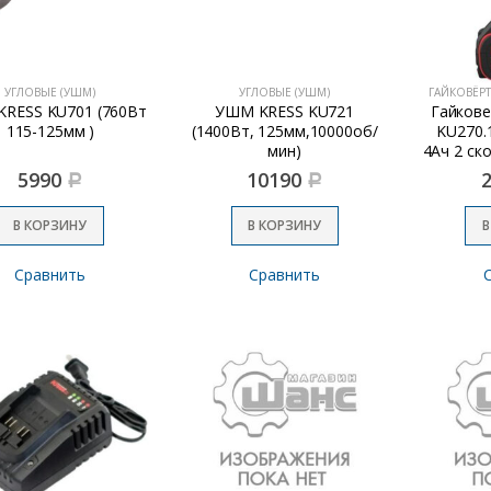
УГЛОВЫЕ (УШМ)
УГЛОВЫЕ (УШМ)
ГАЙКОВЁР
RESS KU701 (760Вт
УШМ KRESS KU721
Гайкове
115-125мм )
(1400Вт, 125мм,10000об/
KU270.1
мин)
4Ач 2 ск
5990
10190
Р
Р
В КОРЗИНУ
В КОРЗИНУ
В
Сравнить
Сравнить