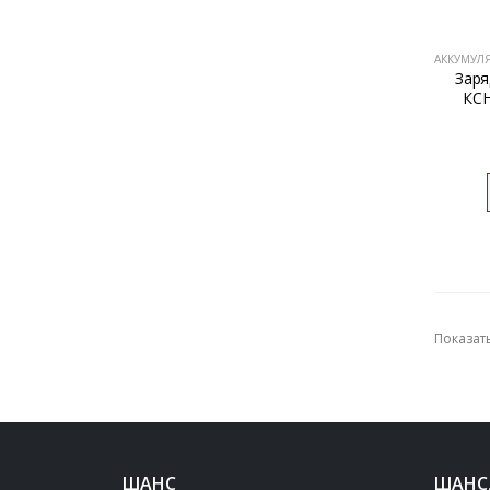
Заря
КСН
Показать
ШАНС
ШАНС