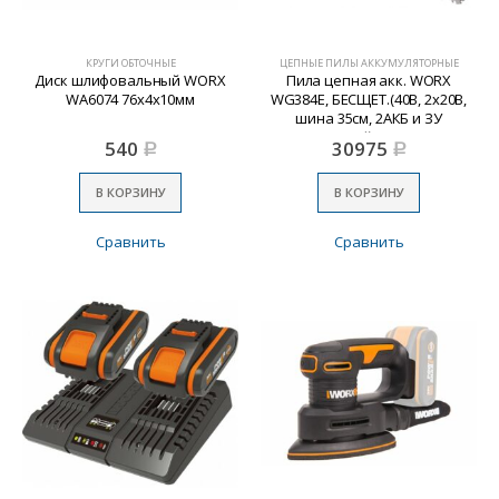
КРУГИ ОБТОЧНЫЕ
ЦЕПНЫЕ ПИЛЫ АККУМУЛЯТОРНЫЕ
Диск шлифовальный WORX
Пила цепная акк. WORX
WА6074 76х4х10мм
WG384E, БЕСЩЕТ.(40В, 2х20В,
шина 35см, 2АКБ и ЗУ
двойное)
540
30975
Р
Р
В КОРЗИНУ
В КОРЗИНУ
Сравнить
Сравнить