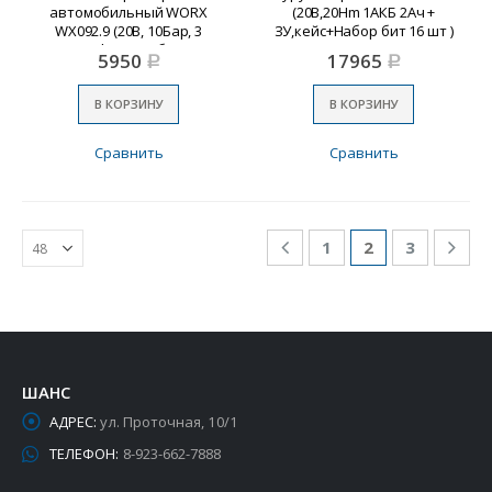
автомобильный WORX
(20В,20Hm 1АКБ 2Ач +
WX092.9 (20В, 10Бар, 3
ЗУ,кейс+Набор бит 16 шт )
насадки, фонарь, без АКБ и
5950
17965
Р
Р
з/у)
В КОРЗИНУ
В КОРЗИНУ
Сравнить
Сравнить
1
2
3
ШАНС
АДРЕС:
ул. Проточная, 10/1
ТЕЛЕФОН:
8-923-662-7888