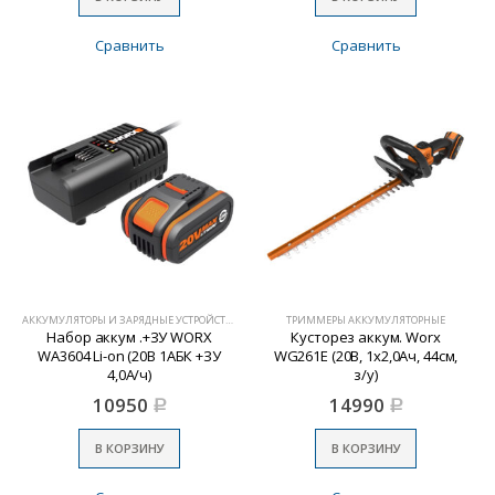
Сравнить
Сравнить
АККУМУЛЯТОРЫ И ЗАРЯДНЫЕ УСТРОЙСТВА
ТРИММЕРЫ АККУМУЛЯТОРНЫЕ
Набор аккум .+ЗУ WORX
Кусторез аккум. Worx
WA3604 Li-on (20В 1АБК +ЗУ
WG261E (20В, 1х2,0Ач, 44см,
4,0А/ч)
з/у)
10950
14990
Р
Р
В КОРЗИНУ
В КОРЗИНУ