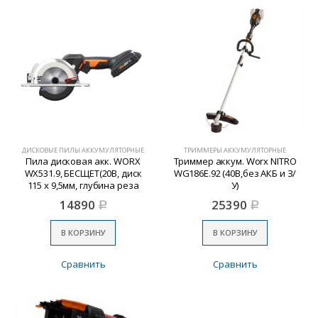
ДИСКОВЫЕ ПИЛЫ АККУМУЛЯТОРНЫЕ
ТРИММЕРЫ АККУМУЛЯТОРНЫЕ
Пила дисковая акк. WORX
Триммер аккум. Worx NITRO
WX531.9, БЕСЩЕТ(20В, диск
WG186E.92 (40В,без АКБ и З/
115 x 9,5мм, глубина реза
У)
41мм,БЕЗ АКБ и ЗУ)
14890
25390
Р
Р
В КОРЗИНУ
В КОРЗИНУ
Сравнить
Сравнить