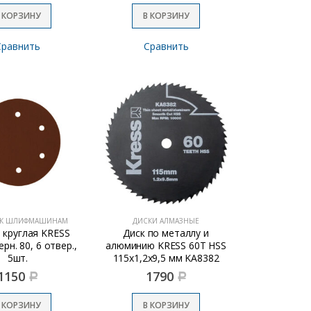
 КОРЗИНУ
В КОРЗИНУ
Сравнить
Сравнить
 К ШЛИФМАШИНАМ
ДИСКИ АЛМАЗНЫЕ
 круглая KRESS
Диск по металлу и
рн. 80, 6 отвер.,
алюминию KRESS 60T HSS
5шт.
115х1,2х9,5 мм KA8382
1150
1790
Р
Р
 КОРЗИНУ
В КОРЗИНУ