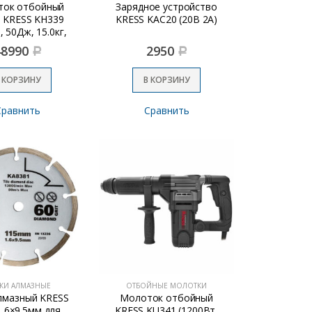
ток отбойный
Зарядное устройство
 KRESS KH339
KRESS KAC20 (20В 2A)
, 50Дж, 15.0кг,
кейс)
48990
2950
Р
Р
 КОРЗИНУ
В КОРЗИНУ
Сравнить
Сравнить
КИ АЛМАЗНЫЕ
ОТБОЙНЫЕ МОЛОТКИ
лмазный KRESS
Молоток отбойный
.6×9.5мм для
KRESS KU341 (1200Вт,