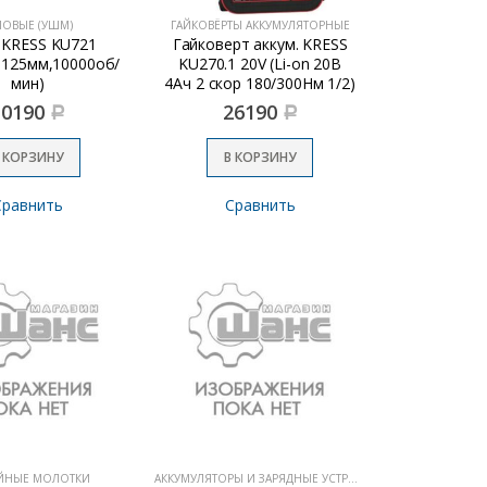
ЛОВЫЕ (УШМ)
ГАЙКОВЁРТЫ АККУМУЛЯТОРНЫЕ
KRESS KU721
Гайковерт аккум. KRESS
 125мм,10000об/
KU270.1 20V (Li-on 20В
мин)
4Ач 2 скор 180/300Нм 1/2)
10190
26190
Р
Р
 КОРЗИНУ
В КОРЗИНУ
Сравнить
Сравнить
ЙНЫЕ МОЛОТКИ
АККУМУЛЯТОРЫ И ЗАРЯДНЫЕ УСТРОЙСТВА