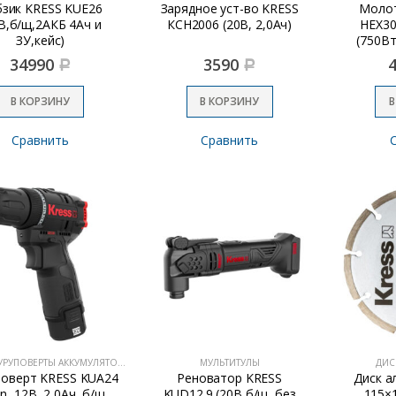
зик KRESS KUE26
Зарядное уст-во KRESS
Моло
В,б/щ,2АКБ 4Ач и
КСН2006 (20В, 2,0Ач)
HEX30
ЗУ,кейс)
(750Вт
34990
3590
Р
Р
В КОРЗИНУ
В КОРЗИНУ
В
Сравнить
Сравнить
ДРЕЛИ-ШУРУПОВЕРТЫ АККУМУЛЯТОРНЫЕ
МУЛЬТИТУЛЫ
ДИС
оверт KRESS KUA24
Реноватор KRESS
Диск а
on, 12В, 2,0Ач, б/щ,
KUD12.9 (20В,б/щ, без
115×1