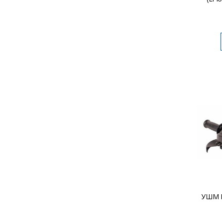
УШМ K