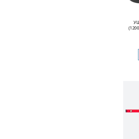
УШ
(120