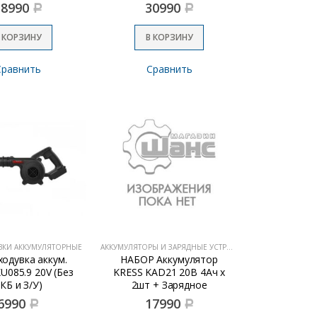
18990
30990
Р
Р
 КОРЗИНУ
В КОРЗИНУ
Сравнить
Сравнить
ВКИ АККУМУЛЯТОРНЫЕ
АККУМУЛЯТОРЫ И ЗАРЯДНЫЕ УСТРОЙСТВА
одувка аккум.
НАБОР Аккумулятор
U085.9 20V (Без
KRESS KAD21 20В 4Ач х
КБ и З/У)
2шт + Зарядное
устройство 6А
6990
17990
Р
Р