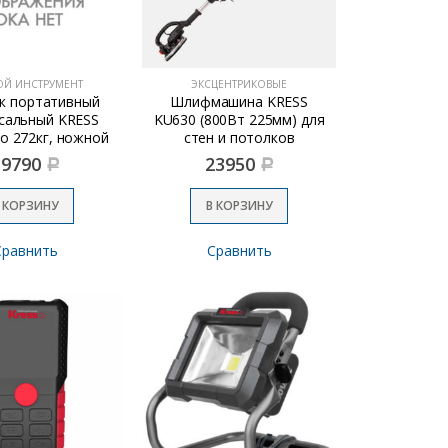
ОЙ ИНСТРУМЕНТ
ЭКСЦЕНТРИКОВЫЕ
к портативный
Шлифмашина KRESS
сальный KRESS
KU630 (800Вт 225мм) для
о 272кг, ножной
стен и потолков
: сила 1000кг,
19790
23950
Р
Р
н 0-940мм, 19кг)
 КОРЗИНУ
В КОРЗИНУ
Сравнить
Сравнить