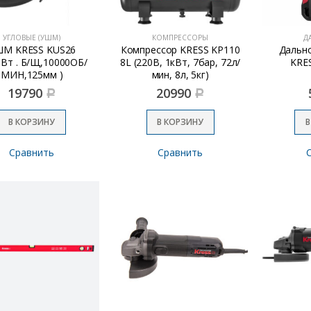
УГЛОВЫЕ (УШМ)
КОМПРЕССОРЫ
Д
М KRESS KUS26
Компрессор KRESS KP110
Дальн
0Вт . Б/Щ,10000ОБ/
8L (220В, 1кВт, 7бар, 72л/
KRES
МИН,125мм )
мин, 8л, 5кг)
19790
20990
Р
Р
В КОРЗИНУ
В КОРЗИНУ
В
Сравнить
Сравнить