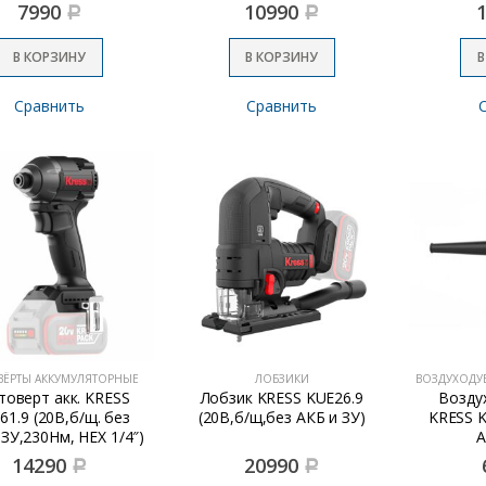
7990
10990
Р
Р
В КОРЗИНУ
В КОРЗИНУ
В
Сравнить
Сравнить
ВЁРТЫ АККУМУЛЯТОРНЫЕ
ЛОБЗИКИ
ВОЗДУХОДУ
товерт акк. KRESS
Лобзик KRESS KUE26.9
Воздух
61.9 (20В,б/щ. без
(20В,б/щ,без АКБ и ЗУ)
KRESS K
 ЗУ,230Нм, НЕХ 1/4″)
А
14290
20990
Р
Р