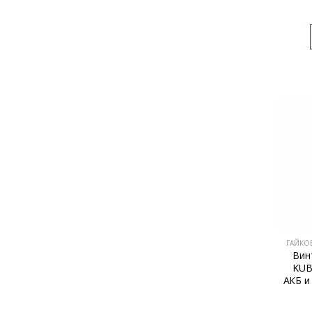
ГАЙКО
Вин
KUB
АКБ и