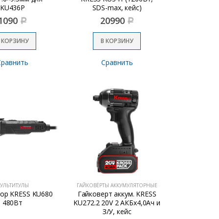
KU436P
SDS-max, кейс)
1090
20990
Р
Р
 КОРЗИНУ
В КОРЗИНУ
Сравнить
Сравнить
УЛЬТИТУЛЫ
ГАЙКОВЁРТЫ АККУМУЛЯТОРНЫЕ
ор KRESS KU680
Гайковерт аккум. KRESS
480Вт
KU272.2 20V 2 АКБх4,0Ач и
З/У, кейс