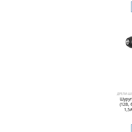
Шуруп
(12В, 
1,5