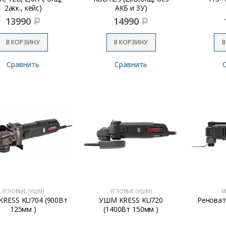
2акк., кейс)
АКБ и ЗУ)
13990
14990
Р
Р
В КОРЗИНУ
В КОРЗИНУ
В
Сравнить
Сравнить
УГЛОВЫЕ (УШМ)
УГЛОВЫЕ (УШМ)
М
RESS KU704 (900Вт
УШМ KRESS KU720
Реноват
125мм )
(1400Вт 150мм )