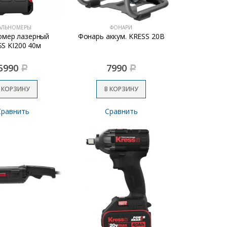
АЛЬНОМЕРЫ
ФОНАРИ
омер лазерный
Фонарь аккум. KRESS 20В
S KI200 40м
5990
7990
Р
Р
 КОРЗИНУ
В КОРЗИНУ
Сравнить
Сравнить