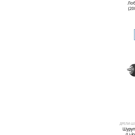
Лоб
(20
Шуруп
(Li-l