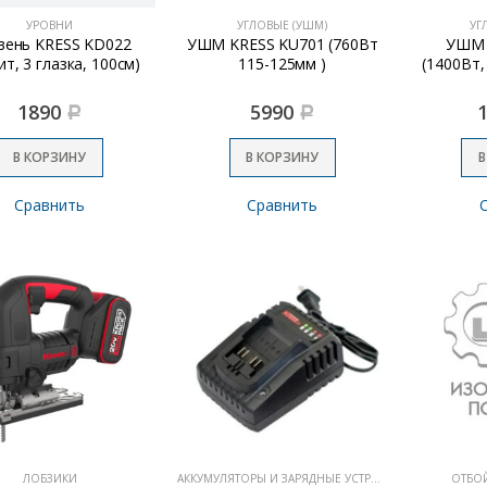
УРОВНИ
УГЛОВЫЕ (УШМ)
УГ
вень KRESS KD022
УШМ KRESS KU701 (760Вт
УШМ 
ит, 3 глазка, 100см)
115-125мм )
(1400Вт,
1890
5990
Р
Р
В КОРЗИНУ
В КОРЗИНУ
В
Сравнить
Сравнить
ЛОБЗИКИ
АККУМУЛЯТОРЫ И ЗАРЯДНЫЕ УСТРОЙСТВА
ОТБО