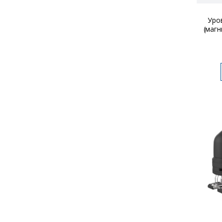
Уро
(магн