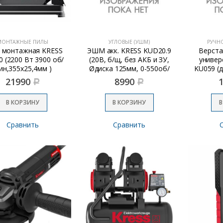
МОНТАЖНЫЕ ПИЛЫ
УГЛОВЫЕ (УШМ)
РУЧН
 монтажная KRESS
ЭШМ акк. KRESS KUD20.9
Верста
 (2200 Вт 3900 об/
(20В, б/щ, без АКБ и ЗУ,
универ
ин,355х25,4мм )
Øдиска 125мм, 0-550об/
KU059 (д
мин)
зажим
21990
8990
Р
Р
диапазо
В КОРЗИНУ
В КОРЗИНУ
В
Сравнить
Сравнить