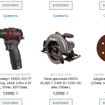
В КОРЗИНУ
В КОРЗИНУ
В
Сравнить
Сравнить
ДРЕЛИ-ШУРУПОВЕРТЫ АККУМУЛЯТОРНЫЕ
ДИСКОВЫЕ ПИЛЫ
ШКУРКИ
оверт KRESS KH177
Пила дисковая KRESS
Шкурка
б/щ, 2АКБ 2.0Ач и ЗУ
KU420.1 (1400 Вт 5200 об/
225мм, зе
А, 50Нм, БЗП10мм,
мин,190мм )
кейс)
13990
12990
Р
Р
В КОРЗИНУ
В КОРЗИНУ
В